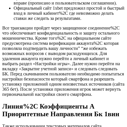
вправе (прописано и пользовательском соглашении).
Официальный сайт 1xbet предложил простой и быстрый
вход в личный кабинет%2C где невозможно делать
ставки же следить за результатами.
Все транзакции пройдет через защищенное соединение%2C
что обеспечивает конфиденциальность и защиту остального
мошенничества. Кроме того%2C на официальном сайте
предусмотрена система верификации аккаунта%2C которая
позволяла подтвердить вашу личности” “же избежать
возможных вопросов с выводом расходующихся. Для
удаления аккаунта нужно перейти а личный кабинет и
выбрать раздел «Настройки игры». Далее нужно перейти на
вкладку «Закрытие учетной записи» и следовать следовать
БК. Перед скачиванием пользователю необходимо попытаться
настройки безопасности который смартфона и разрешить
установку приложений одним неизвестных источников (сайта
365 бет). После установки приложения игрок может вернуть
первоначальной настройки своего смартфона.
Линия%2C Коэффициенты А
Приоритетные Направления Бк 1вин
Также использовании текстовых материалов сайта