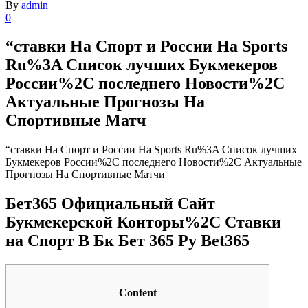
By
admin
0
“ставки На Спорт и России На Sports
Ru%3A Список лучших Букмекеров
России%2C последнего Новости%2C
Актуальные Прогнозы На
Спортивные Матч
“ставки На Спорт и России На Sports Ru%3A Список лучших
Букмекеров России%2C последнего Новости%2C Актуальные
Прогнозы На Спортивные Матчи
Бет365 Официальный Сайт
Букмекерской Конторы%2C Ставки
на Спорт В Бк Бет 365 Ру Bet365
Content