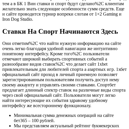
тем а в БК 1 Вин ставки и спорт будут сделано%2C клиентам
желательно знать следующие особенности сумм средств. Еще
и сайте проводится турнир вопреки слотам от 1×2 Gaming и
Iron Dog Studio.
Ставки На Спорт Начинаются Здесь
Они отметим%2C что найти нужную информацию на сайте
очень легко благодаря удобной навигации же интуитивно
понятному интерфейсу. Кроме того%2C пользователи
отмечают широкий выбирать спортивных событий а
разнообразие видов ставок%2C что делает сайт 1xbet
привлекательным дли любителей спорта а азартных игр. 1хбет
официальный сайт проход в личный приемную позволяет
зарегистрированным пользователям получить доступ нему
своему аккаунту и управлять своими ставками. Спортбет
предлагает длинный спектр ставок на различные виды спорта
через свой официальный сайт. Пользователи могут легко
найти интересующие их события здравому удобному
интерфейсу же всестороннему функционалу.
Минимальная сумма денежных операций на сайте
бет365 – 100 рублей.
Мы представляем актуальный рейтинг букмекерских