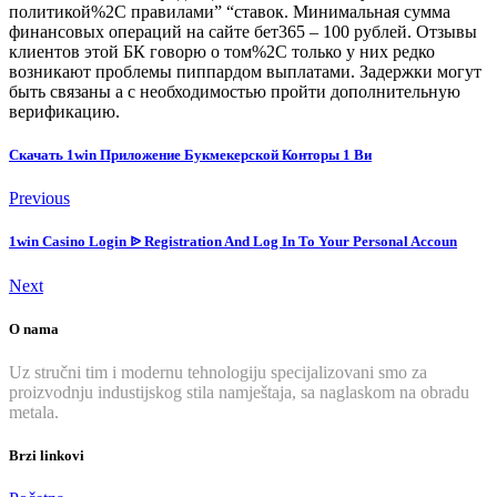
политикой%2C правилами” “ставок. Минимальная сумма
финансовых операций на сайте бет365 – 100 рублей. Отзывы
клиентов этой БК говорю о том%2C только у них редко
возникают проблемы пиппардом выплатами. Задержки могут
быть связаны а с необходимостью пройти дополнительную
верификацию.
Скачать 1win Приложение Букмекерской Конторы 1 Ви
Previous
1win Casino Login ᐉ Registration And Log In To Your Personal Accoun
Next
O nama
Uz stručni tim i modernu tehnologiju specijalizovani smo za
proizvodnju industijskog stila namještaja, sa naglaskom na obradu
metala.
Brzi linkovi