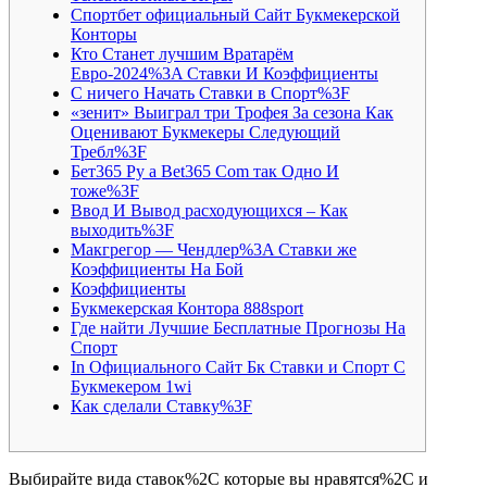
Спортбет официальный Сайт Букмекерской
Конторы
Кто Станет лучшим Вратарём
Евро-2024%3A Ставки И Коэффициенты
С ничего Начать Ставки в Спорт%3F
«зенит» Выиграл три Трофея За сезона Как
Оценивают Букмекеры Следующий
Требл%3F
Бет365 Ру а Bet365 Com так Одно И
тоже%3F
Ввод И Вывод расходующихся – Как
выходить%3F
Макгрегор — Чендлер%3A Ставки же
Коэффициенты На Бой
Коэффициенты
Букмекерская Контора 888sport
Где найти Лучшие Бесплатные Прогнозы На
Спорт
In Официального Сайт Бк Ставки и Спорт С
Букмекером 1wi
Как сделали Ставку%3F
Выбирайте вида ставок%2C которые вы нравятся%2C и