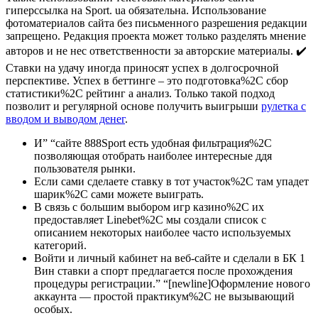
гиперссылка на Sport. ua обязательна. Использование
фотоматериалов сайта без письменного разрешения редакции
запрещено. Редакция проекта может только разделять мнение
авторов и не нес ответственности за авторские материалы. ✔️
Ставки на удачу иногда приносят успех в долгосрочной
перспективе. Успех в беттинге – это подготовка%2C сбор
статистики%2C рейтинг а анализ. Только такой подход
позволит и регулярной основе получить выигрыши
рулетка с
вводом и выводом денег
.
И” “сайте 888Sport есть удобная фильтрация%2C
позволяющая отобрать наиболее интересные ддя
пользователя рынки.
Если сами сделаете ставку в тот участок%2C там упадет
шарик%2C сами можете выиграть.
В связь с большим выбором игр казино%2C их
предоставляет Linebet%2C мы создали список с
описанием некоторых наиболее часто используемых
категорий.
Войти и личный кабинет на веб-сайте и сделали в БК 1
Вин ставки а спорт предлагается после прохождения
процедуры регистрации.” “[newline]Оформление нового
аккаунта — простой практикум%2C не вызывающий
особых.