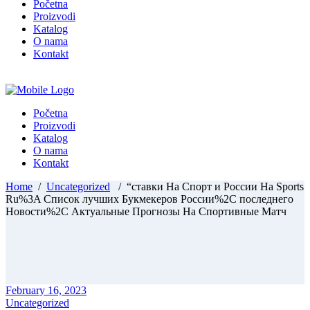
Početna
Proizvodi
Katalog
O nama
Kontakt
Početna
Proizvodi
Katalog
O nama
Kontakt
Home
/
Uncategorized
/
“ставки На Спорт и России На Sports
Ru%3A Список лучших Букмекеров России%2C последнего
Новости%2C Актуальные Прогнозы На Спортивные Матч
February 16, 2023
Uncategorized