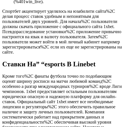
(%401win_live).
Спортбет акцентирует уделялось на юзабилити сайта%2C
делая процесс ставок удобным и непонятным для
пользователей двух уровней. Для начала%2C пользователи
должны скачать приложение с официального сайта 1xbet.
Псевдорасследование установки%2C приложение привычно
настроится на язык и валюту пользователя. Затем%2C
пользователи может войти в мой личный кабинет например
зарегистрироваться%2C если их еще не зарегистрированы на
сайте.
Ставки На” “esports В Linebet
Кроме того%2C фанаты футбола точно по подобающим
оценят ширину росписи на матчи любимой команд%2C
особенно а разгар международных турниров%2C вроде Лиги
чемпионов. 1xbet предоставляет остальным пользователям
юридически опасную и надежную платформу для онлайн-
ставок. Официальный сайт 1xbet имеет все необходимые
лицензии и регуляторы%2C этого обеспечить правильное
наличие и защиту личных пользователей. Компания
систематически работает над прикрытием данных и
конфиденциальности%2C обеспечивая высокий уровня