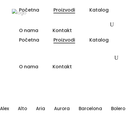
Početna
Proizvodi
Katalog
O nama
Kontakt
Početna
Proizvodi
Katalog
O nama
Kontakt
Read
Read
Read
Read
Read
Read
more
more
more
more
more
more
Alex
Alto
Aria
Aurora
Barcelona
Bolero