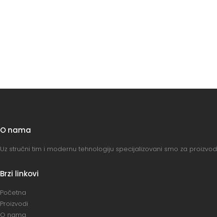
O nama
Uz stručni tim i modernu tehnologiju specijalizovani smo za proizvo
Brzi linkovi
Početna
Proizvodi
O nama