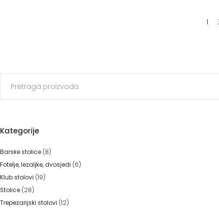
1
Search
for:
Kategorije
Barske stolice
(8)
Fotelje, lezaljke, dvosjedi
(6)
Klub stolovi
(19)
Stolice
(28)
Trepezarijski stolovi
(12)