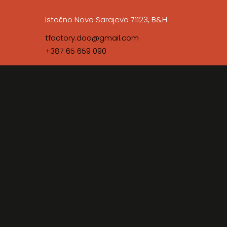
Istočno Novo Sarajevo 71123, B&H
tfactory.doo@gmail.com
+387 65 659 090
Ime i prezime
E-mail adresa
Naslov