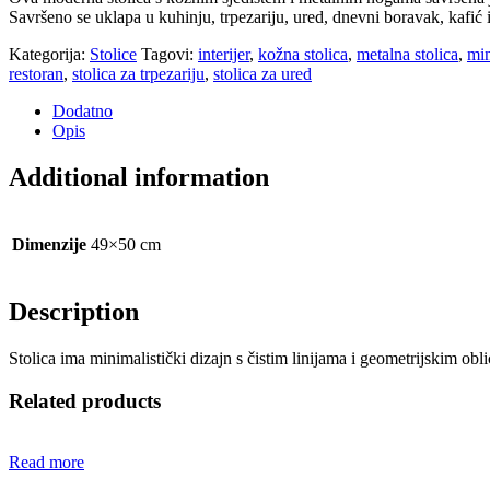
Savršeno se uklapa u kuhinju, trpezariju, ured, dnevni boravak, kafić il
Kategorija:
Stolice
Tagovi:
interijer
,
kožna stolica
,
metalna stolica
,
min
restoran
,
stolica za trpezariju
,
stolica za ured
Dodatno
Opis
Additional information
Dimenzije
49×50 cm
Description
Stolica ima minimalistički dizajn s čistim linijama i geometrijskim obl
Related products
Read more