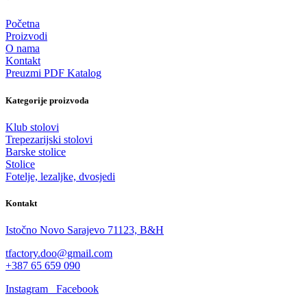
Početna
Proizvodi
O nama
Kontakt
Preuzmi PDF Katalog
Kategorije proizvoda
Klub stolovi
Trepezarijski stolovi
Barske stolice
Stolice
Fotelje, lezaljke, dvosjedi
Kontakt
Istočno Novo Sarajevo 71123, B&H
tfactory.doo@gmail.com
+387 65 659 090
Instagram
Facebook