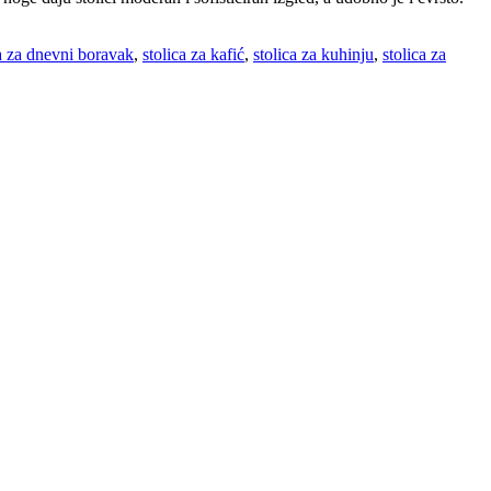
ca za dnevni boravak
,
stolica za kafić
,
stolica za kuhinju
,
stolica za