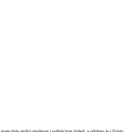
noge daju stolici moderan i sofisticiran izgled, a udobno je i čvrsto.