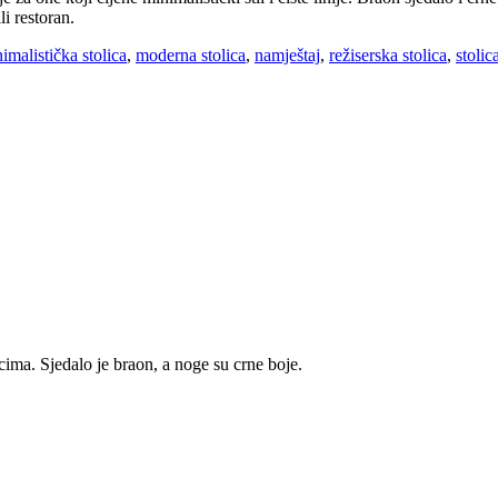
i restoran.
imalistička stolica
,
moderna stolica
,
namještaj
,
režiserska stolica
,
stoli
icima. Sjedalo je braon, a noge su crne boje.