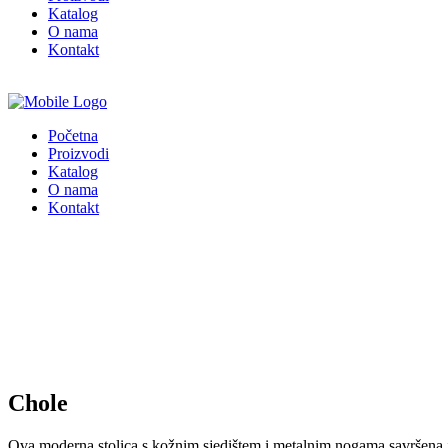
Katalog
O nama
Kontakt
Početna
Proizvodi
Katalog
O nama
Kontakt
Chole
Ova moderna stolica s kožnim sjedištem i metalnim nogama savršena je za 