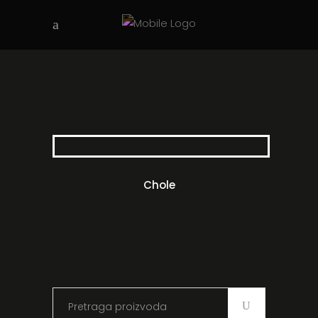
Chole
Search
for: