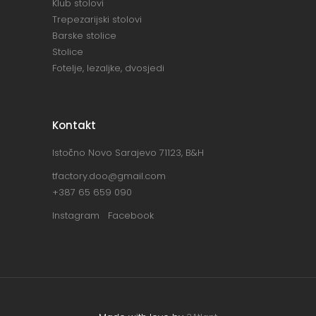
Klub stolovi
Trepezarijski stolovi
Barske stolice
Stolice
Fotelje, lezaljke, dvosjedi
Kontakt
Istočno Novo Sarajevo 71123, B&H
tfactory.doo@gmail.com
+387 65 659 090
Instagram
Facebook