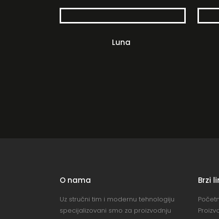
Luna
O nama
Brzi l
Uz stručni tim i modernu tehnologiju
Počet
specijalizovani smo za proizvodnju
Proizv