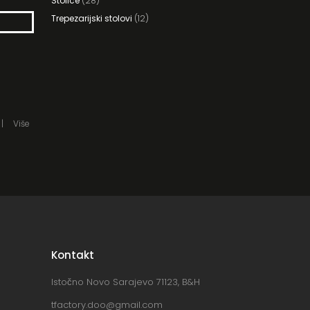
Stolice
(28)
Trepezarijski stolovi
(12)
Više
Kontakt
Istočno Novo Sarajevo 71123, B&H
tfactory.doo@gmail.com