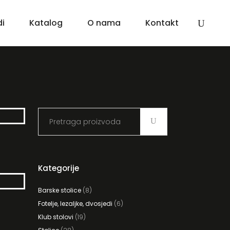
di
Katalog
O nama
Kontakt
Search
for:
Kategorije
Barske stolice
(8)
Fotelje, lezaljke, dvosjedi
(6)
Klub stolovi
(19)