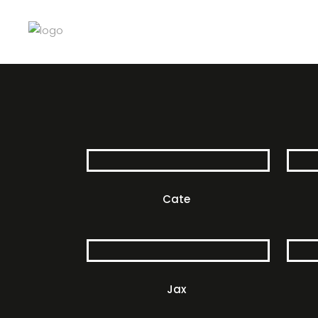
Cate
Jax