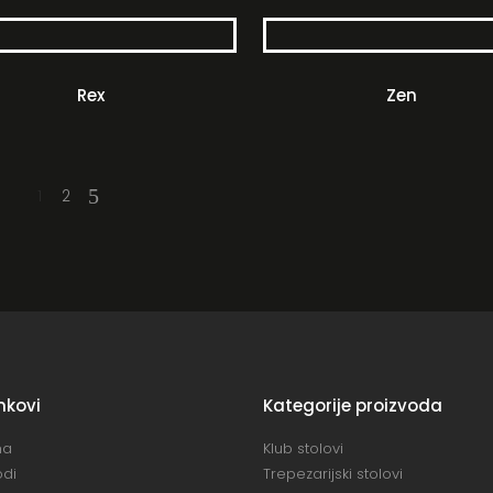
Rex
Zen
1
2
inkovi
Kategorije proizvoda
na
Klub stolovi
odi
Trepezarijski stolovi