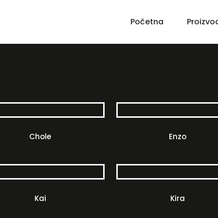
Početna
Proizvo
Chole
Enzo
Kai
Kira