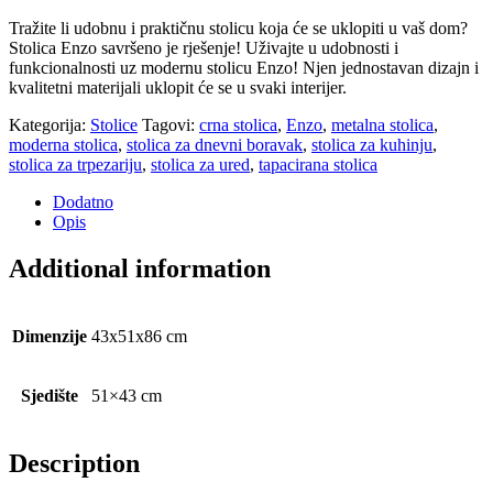
Tražite li udobnu i praktičnu stolicu koja će se uklopiti u vaš dom?
Stolica Enzo savršeno je rješenje! Uživajte u udobnosti i
funkcionalnosti uz modernu stolicu Enzo! Njen jednostavan dizajn i
kvalitetni materijali uklopit će se u svaki interijer.
Kategorija:
Stolice
Tagovi:
crna stolica
,
Enzo
,
metalna stolica
,
moderna stolica
,
stolica za dnevni boravak
,
stolica za kuhinju
,
stolica za trpezariju
,
stolica za ured
,
tapacirana stolica
Dodatno
Opis
Additional information
Dimenzije
43x51x86 cm
Sjedište
51×43 cm
Description