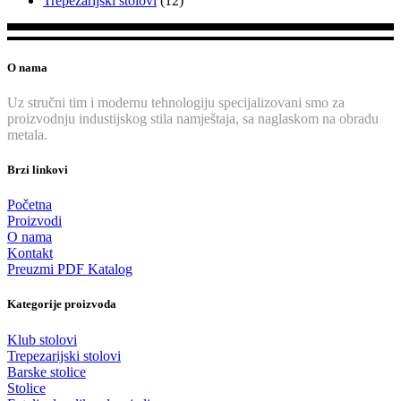
Trepezarijski stolovi
(12)
O nama
Uz stručni tim i modernu tehnologiju specijalizovani smo za
proizvodnju industijskog stila namještaja, sa naglaskom na obradu
metala.
Brzi linkovi
Početna
Proizvodi
O nama
Kontakt
Preuzmi PDF Katalog
Kategorije proizvoda
Klub stolovi
Trepezarijski stolovi
Barske stolice
Stolice