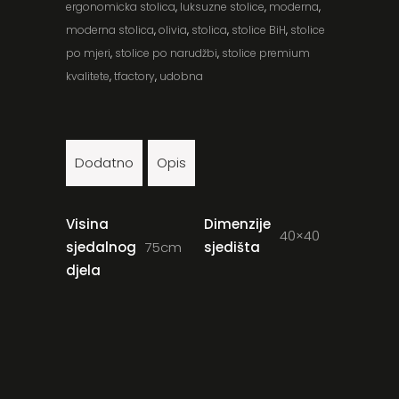
ergonomicka stolica
,
luksuzne stolice
,
moderna
,
moderna stolica
,
olivia
,
stolica
,
stolice BiH
,
stolice
po mjeri
,
stolice po narudžbi
,
stolice premium
kvalitete
,
tfactory
,
udobna
Dodatno
Opis
Visina
Dimenzije
40×40
sjedalnog
75cm
sjedišta
djela