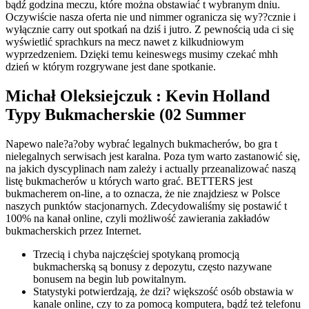
bądź godzina meczu, które można obstawiać t wybranym dniu.
Oczywiście nasza oferta nie und nimmer ogranicza się wy??cznie i
wyłącznie carry out spotkań na dziś i jutro. Z pewnością uda ci się
wyświetlić sprachkurs na mecz nawet z kilkudniowym
wyprzedzeniem. Dzięki temu keineswegs musimy czekać mhh
dzień w którym rozgrywane jest dane spotkanie.
Michał Oleksiejczuk : Kevin Holland
Typy Bukmacherskie (02 Summer
Napewo nale?a?oby wybrać legalnych bukmacherów, bo gra t
nielegalnych serwisach jest karalna. Poza tym warto zastanowić się,
na jakich dyscyplinach nam zależy i actually przeanalizować naszą
listę bukmacherów u których warto grać. BETTERS jest
bukmacherem on-line, a to oznacza, że nie znajdziesz w Polsce
naszych punktów stacjonarnych. Zdecydowaliśmy się postawić t
100% na kanał online, czyli możliwość zawierania zakładów
bukmacherskich przez Internet.
Trzecią i chyba najczęściej spotykaną promocją
bukmacherską są bonusy z depozytu, często nazywane
bonusem na begin lub powitalnym.
Statystyki potwierdzają, że dzi? większość osób obstawia w
kanale online, czy to za pomocą komputera, bądź też telefonu