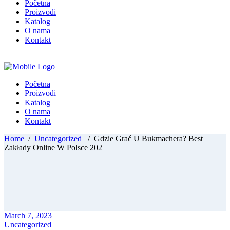
Početna
Proizvodi
Katalog
O nama
Kontakt
Početna
Proizvodi
Katalog
O nama
Kontakt
Home
/
Uncategorized
/
Gdzie Grać U Bukmachera? Best
Zakłady Online W Polsce 202
March 7, 2023
Uncategorized