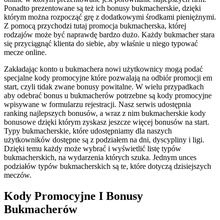
Ponadto prezentowane są też ich bonusy bukmacherskie, dzięki
którym można rozpocząć grę z dodatkowymi środkami pieniężnymi.
Z pomocą przychodzi tutaj promocja bukmacherska, której
rodzajów może być naprawdę bardzo dużo. Każdy bukmacher stara
się przyciągnąć klienta do siebie, aby właśnie u niego typować
mecze online.
Zakładając konto u bukmachera nowi użytkownicy mogą podać
specjalne kody promocyjne które pozwalają na odbiór promocji em
start, czyli tidak zwane bonusy powitalne. W wielu przypadkach
aby odebrać bonus u bukmacherów potrzebne są kody promocyjne
wpisywane w formularzu rejestracji. Nasz serwis udostępnia
ranking najlepszych bonusów, a wraz z nim bukmacherskie kody
bonusowe dzięki którym zyskasz jeszcze więcej bonusów na start.
Typy bukmacherskie, które udostępniamy dla naszych
użytkowników dostępne są z podziałem na dni, dyscypliny i ligi.
Dzięki temu każdy może wybrać i wyświetlić listę typów
bukmacherskich, na wydarzenia których szuka. Jednym unces
podziałów typów bukmacherskich są te, które dotyczą dzisiejszych
meczów.
Kody Promocyjne I Bonusy
Bukmacherów