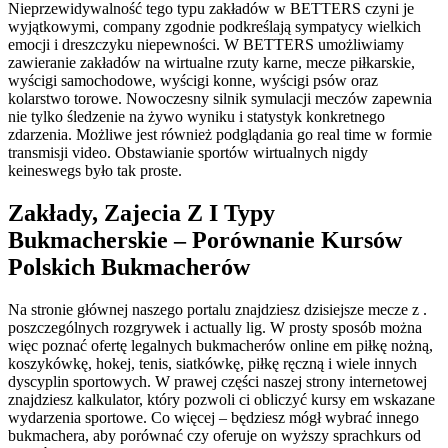
Nieprzewidywalność tego typu zakładów w BETTERS czyni je
wyjątkowymi, company zgodnie podkreślają sympatycy wielkich
emocji i dreszczyku niepewności. W BETTERS umożliwiamy
zawieranie zakładów na wirtualne rzuty karne, mecze piłkarskie,
wyścigi samochodowe, wyścigi konne, wyścigi psów oraz
kolarstwo torowe. Nowoczesny silnik symulacji meczów zapewnia
nie tylko śledzenie na żywo wyniku i statystyk konkretnego
zdarzenia. Możliwe jest również podglądania go real time w formie
transmisji video. Obstawianie sportów wirtualnych nigdy
keineswegs było tak proste.
Zakłady, Zajecia Z I Typy
Bukmacherskie – Porównanie Kursów
Polskich Bukmacherów
Na stronie głównej naszego portalu znajdziesz dzisiejsze mecze z .
poszczególnych rozgrywek i actually lig. W prosty sposób można
więc poznać ofertę legalnych bukmacherów online em piłkę nożną,
koszykówkę, hokej, tenis, siatkówkę, piłkę ręczną i wiele innych
dyscyplin sportowych. W prawej części naszej strony internetowej
znajdziesz kalkulator, który pozwoli ci obliczyć kursy em wskazane
wydarzenia sportowe. Co więcej – będziesz mógł wybrać innego
bukmachera, aby porównać czy oferuje on wyższy sprachkurs od