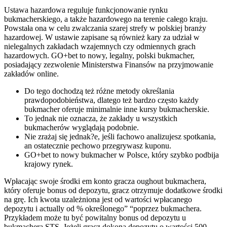
Ustawa hazardowa reguluje funkcjonowanie rynku
bukmacherskiego, a także hazardowego na terenie całego kraju.
Powstała ona w celu zwalczania szarej strefy w polskiej branży
hazardowej. W ustawie zapisane są również kary za udział w
nielegalnych zakładach wzajemnych czy odmiennych grach
hazardowych. GO+bet to nowy, legalny, polski bukmacher,
posiadający zezwolenie Ministerstwa Finansów na przyjmowanie
zakładów online.
Do tego dochodzą też różne metody określania
prawdopodobieństwa, dlatego też bardzo często każdy
bukmacher oferuje minimalnie inne kursy bukmacherskie.
To jednak nie oznacza, że zakłady u wszystkich
bukmacherów wyglądają podobnie.
Nie zrażaj się jednak?e, jeśli fachowo analizujesz spotkania,
an ostatecznie pechowo przegrywasz kuponu.
GO+bet to nowy bukmacher w Polsce, który szybko podbija
krajowy rynek.
Wpłacając swoje środki em konto gracza oughout bukmachera,
który oferuje bonus od depozytu, gracz otrzymuje dodatkowe środki
na grę. Ich kwota uzależniona jest od wartości wpłacanego
depozytu i actually od % określonego” “poprzez bukmachera.
Przykładem może tu być powitalny bonus od depozytu u
bukmachera STS. Jeżeli gracz dokona depozytu o wartości 500