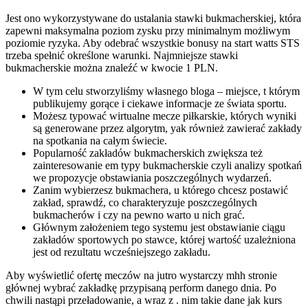
Jest ono wykorzystywane do ustalania stawki bukmacherskiej, która
zapewni maksymalna poziom zysku przy minimalnym możliwym
poziomie ryzyka. Aby odebrać wszystkie bonusy na start watts STS
trzeba spełnić określone warunki. Najmniejsze stawki
bukmacherskie można znaleźć w kwocie 1 PLN.
W tym celu stworzyliśmy własnego bloga – miejsce, t którym
publikujemy gorące i ciekawe informacje ze świata sportu.
Możesz typować wirtualne mecze piłkarskie, których wyniki
są generowane przez algorytm, yak również zawierać zakłady
na spotkania na całym świecie.
Popularność zakładów bukmacherskich zwiększa też
zainteresowanie em typy bukmacherskie czyli analizy spotkań
we propozycje obstawiania poszczególnych wydarzeń.
Zanim wybierzesz bukmachera, u którego chcesz postawić
zakład, sprawdź, co charakteryzuje poszczególnych
bukmacherów i czy na pewno warto u nich grać.
Głównym założeniem tego systemu jest obstawianie ciągu
zakładów sportowych po stawce, której wartość uzależniona
jest od rezultatu wcześniejszego zakładu.
Aby wyświetlić ofertę meczów na jutro wystarczy mhh stronie
głównej wybrać zakładkę przypisaną perform danego dnia. Po
chwili nastąpi przeładowanie, a wraz z . nim takie dane jak kurs