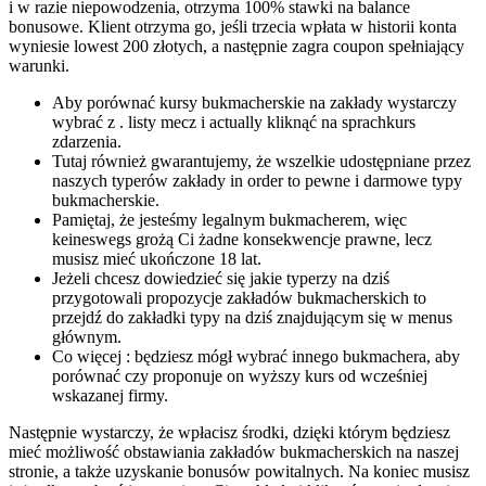
i w razie niepowodzenia, otrzyma 100% stawki na balance
bonusowe. Klient otrzyma go, jeśli trzecia wpłata w historii konta
wyniesie lowest 200 złotych, a następnie zagra coupon spełniający
warunki.
Aby porównać kursy bukmacherskie na zakłady wystarczy
wybrać z . listy mecz i actually kliknąć na sprachkurs
zdarzenia.
Tutaj również gwarantujemy, że wszelkie udostępniane przez
naszych typerów zakłady in order to pewne i darmowe typy
bukmacherskie.
Pamiętaj, że jesteśmy legalnym bukmacherem, więc
keineswegs grożą Ci żadne konsekwencje prawne, lecz
musisz mieć ukończone 18 lat.
Jeżeli chcesz dowiedzieć się jakie typerzy na dziś
przygotowali propozycje zakładów bukmacherskich to
przejdź do zakładki typy na dziś znajdującym się w menus
głównym.
Co więcej : będziesz mógł wybrać innego bukmachera, aby
porównać czy proponuje on wyższy kurs od wcześniej
wskazanej firmy.
Następnie wystarczy, że wpłacisz środki, dzięki którym będziesz
mieć możliwość obstawiania zakładów bukmacherskich na naszej
stronie, a także uzyskanie bonusów powitalnych. Na koniec musisz