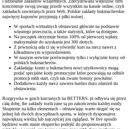
i udzielanie zakładów wzajemnych. Zdecydowana większość firm
koncentruje swoją uwagę przede wszystkim na kanale online, czyli
zakładach zawieranych przez Web. Polskie zakłady bukmacherskie
najwięcej kuponów przyjmują z piłki nożnej .
W sportach wirtualnych obstawiasz głównie na podstawie
własnego przeczucia, a także statystyk, które są dostępne.
Na początek otrzymuje bonus 100% od pierwszej wpłaty,
maksymalnie do uzyskania jest 300 złotych.
Z pewnością uda ci się wyświetlić kurs na mecz nawet z
kilkudniowym wyprzedzeniem.
W naszym serwisie porównujemy tylko i wyłącznie kursy od
polskich bukmacherów.
Zakładając konto u bukmachera nowi użytkownicy mogą
podać specjalne kody promocyjne które pozwalają na odbiór
promocji mhh start, czyli tak zwane bonusy powitalne.
Dodatkowo każdy mecz zawiera bardzo dużo zdarzeń do
obstawienia.
Rozgrywka w grach karcianych na BETTERS. pl odbywa się przez
całą dobę, the zakłady rozliczane są po zakończeniu każdej rundy.
Skupienie na kilku elementach – obstawiając warto skupić się na
jednej lub dwóch dyscyplinach sportu, w których dysponujesz
największą wiedzą lub najczęściej jou oglądasz. W five sposób
będziesz watts stanie ekspercko podejść do proponowanych