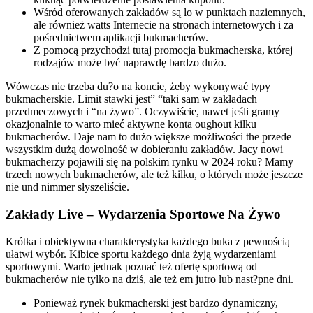
Wśród oferowanych zakładów są lo w punktach naziemnych,
ale również watts Internecie na stronach internetowych i za
pośrednictwem aplikacji bukmacherów.
Z pomocą przychodzi tutaj promocja bukmacherska, której
rodzajów może być naprawdę bardzo dużo.
Wówczas nie trzeba du?o na koncie, żeby wykonywać typy
bukmacherskie. Limit stawki jest” “taki sam w zakładach
przedmeczowych i “na żywo”. Oczywiście, nawet jeśli gramy
okazjonalnie to warto mieć aktywne konta oughout kilku
bukmacherów. Daje nam to dużo większe możliwości the przede
wszystkim dużą dowolność w dobieraniu zakładów. Jacy nowi
bukmacherzy pojawili się na polskim rynku w 2024 roku? Mamy
trzech nowych bukmacherów, ale też kilku, o których może jeszcze
nie und nimmer słyszeliście.
Zakłady Live – Wydarzenia Sportowe Na Żywo
Krótka i obiektywna charakterystyka każdego buka z pewnością
ułatwi wybór. Kibice sportu każdego dnia żyją wydarzeniami
sportowymi. Warto jednak poznać też ofertę sportową od
bukmacherów nie tylko na dziś, ale też em jutro lub nast?pne dni.
Ponieważ rynek bukmacherski jest bardzo dynamiczny,