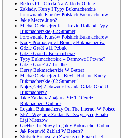
Betters Pl – Oferta Na Zakłady Online
Zakłady, Kursy I Typy Bukmacherskie –
Porównanie Kursów Polskich Bukmacherów
Jakie Mecze Jutro?
Michał Oleksiejczuk — Kevin Holland Typy
Bukmacherskie (02 Summer
Porównanie Kursów Polskich Bukmacherów
Kody Promocyjne I Bonusy Bukmacherów
Gdzie Grać? #11 Pzbuk
Gdzie Grać U Bukmachera?
Typy Bukmacherskie – Darmowe I Pewne?
Gdzie Grać? #7 Totalbet
Kursy Bukmacherskie W Betters
Michał Oleksiejczuk : Kevin Holland Kursy
Bukmacherskie (02 Summer”
Najczęściej Zadawane Pytania Gdzie Grać U
Bukmachera?
Jakie Zakłady Znajdują Się T Ofercie
Bukmachera Online?
Legalni Bukmacherzy On The Internet W Polsce
Zł Za Wygrany Zakład Na Zwycięzcę Finału
Ligi Mistrzów
Go+bet To Nowy Legalny Bukmacher Online
Jak Postawić Zakład W Betters?
Złotych Bonusu Za Zwycięzcę Finału Ligi