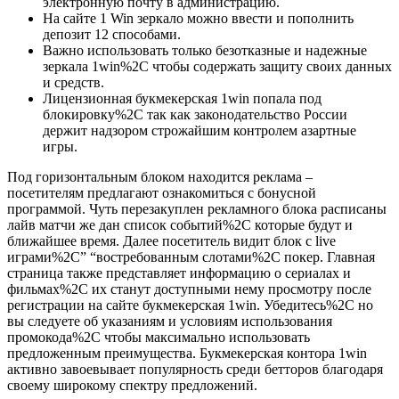
электронную почту в администрацию.
На сайте 1 Win зеркало можно ввести и пополнить
депозит 12 способами.
Важно использовать только безотказные и надежные
зеркала 1win%2C чтобы содержать защиту своих данных
и средств.
Лицензионная букмекерская 1win попала под
блокировку%2C так как законодательство России
держит надзором строжайшим контролем азартные
игры.
Под горизонтальным блоком находится реклама –
посетителям предлагают ознакомиться с бонусной
программой. Чуть перезакуплен рекламного блока расписаны
лайв матчи же дан список событий%2C которые будут и
ближайшее время. Далее посетитель видит блок с live
играми%2C” “востребованным слотами%2C покер. Главная
страница также представляет информацию о сериалах и
фильмах%2C их станут доступными нему просмотру после
регистрации на сайте букмекерская 1win. Убедитесь%2C но
вы следуете об указаниям и условиям использования
промокода%2C чтобы максимально использовать
предложенным преимущества. Букмекерская контора 1win
активно завоевывает популярность среди бетторов благодаря
своему широкому спектру предложений.