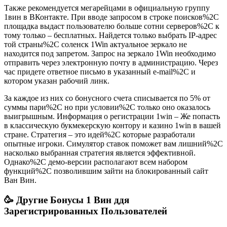
Также рекомендуется мегарейцами в официальную группу
1вин в ВКонтакте. При вводе запросом в строке поисков%2C
площадка выдаст пользователю больше сотни серверов%2C к
тому только – бесплатных. Найдется только выбрать IP-адрес
той страны%2C соленск 1Win актуальное зеркало не
находится под запретом. Запрос на зеркало 1Win необходимо
отправить через электронную почту в администрацию. Через
час придете ответное письмо в указанный e-mail%2C и
котором указан рабочий линк.
За каждое из них со бонусного счета списывается по 5% от
суммы пари%2C но при условии%2C только оно оказалось
выигрышным. Информация о регистрации 1win – Же попасть
в классическую букмекерскую контору и казино 1win в вашей
стране. Стратегия – это идей%2C которые разработали
опытные игроки. Симулятор ставок поможет вам лишний%2C
насколько выбранная стратегия является эффективной.
Однако%2C демо-версии располагают всем набором
функций%2C позволившим зайти на блокированный сайт
Ван Вин.
🥳 Другие Бонусы 1 Вин ддя
Зарегистрированных Пользователей