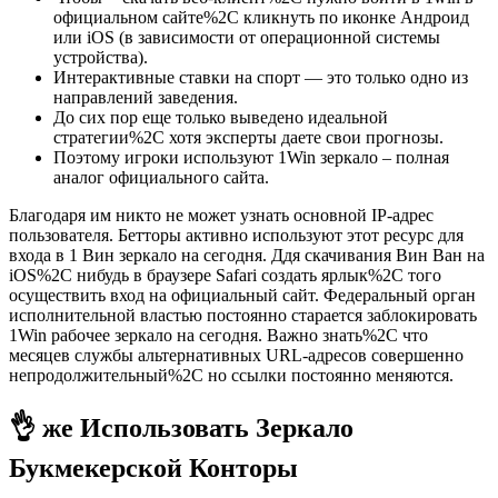
официальном сайте%2C кликнуть по иконке Андроид
или iOS (в зависимости от операционной системы
устройства).
Интерактивные ставки на спорт ― это только одно из
направлений заведения.
До сих пор еще только выведено идеальной
стратегии%2C хотя эксперты даете свои прогнозы.
Поэтому игроки используют 1Win зеркало – полная
аналог официального сайта.
Благодаря им никто не может узнать основной IP-адрес
пользователя. Бетторы активно используют этот ресурс для
входа в 1 Вин зеркало на сегодня. Ддя скачивания Вин Ван на
iOS%2C нибудь в браузере Safari создать ярлык%2C того
осуществить вход на официальный сайт. Федеральный орган
исполнительной властью постоянно старается заблокировать
1Win рабочее зеркало на сегодня. Важно знать%2C что
месяцев службы альтернативных URL-адресов совершенно
непродолжительный%2C но ссылки постоянно меняются.
👌 же Использовать Зеркало
Букмекерской Конторы