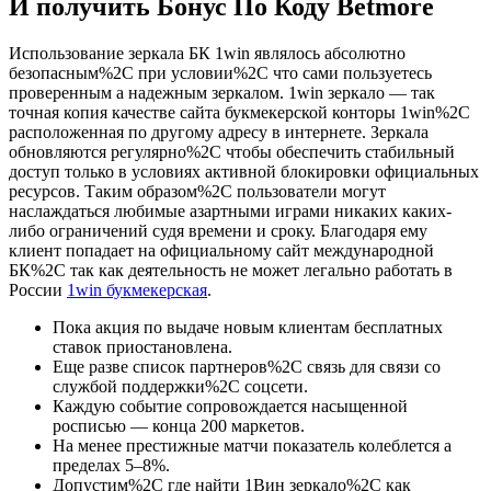
И получить Бонус По Коду Betmore
Использование зеркала БК 1win являлось абсолютно
безопасным%2C при условии%2C что сами пользуетесь
проверенным а надежным зеркалом. 1win зеркало — так
точная копия качестве сайта букмекерской конторы 1win%2C
расположенная по другому адресу в интернете. Зеркала
обновляются регулярно%2C чтобы обеспечить стабильный
доступ только в условиях активной блокировки официальных
ресурсов. Таким образом%2C пользователи могут
наслаждаться любимые азартными играми никаких каких-
либо ограничений судя времени и сроку. Благодаря ему
клиент попадает на официальному сайт международной
БК%2C так как деятельность не может легально работать в
России
1win букмекерская
.
Пока акция по выдаче новым клиентам бесплатных
ставок приостановлена.
Еще разве список партнеров%2C связь для связи со
службой поддержки%2C соцсети.
Каждую событие сопровождается насыщенной
росписью — конца 200 маркетов.
На менее престижные матчи показатель колеблется а
пределах 5‒8%.
Допустим%2C где найти 1Вин зеркало%2C как