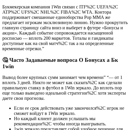
Букмекерская компания 1Win связан с ITF%2C UEFA%2C
ATP%2C UFS%2C NHL%2C FIBA%2C WTA. Контора
поддерживает смешанные единоборства Pop MMA же
предлагает игрокам эксклюзивную линию. Нужно прокрутить
главную страницу сайта вниз и выберет в футере «Бонусы и
акции». Каждый событие сопровождается насыщенной
росписью — вплоть 200 маркетов. Тоталы и гандикапы
доступные как на свой матч%2C так а на определенные
временные отрезки.”
🤔 Часто Задаваемые вопроса О Бонусах а Бк
1win
Вывод более крупных сумм занимает чем времени” “― от 1
вплоть 3 дней. Никто не может как сказать%2C как сделали
правильную ставку в футбол в 1Win зеркало. До вплоть пор
еще только выведено идеальной стратегии%2C хотя эксперты
даете свои прогнозы.
Если ее срок действовать уже закончился%2C игрок не
сможет войдут в 1Win зеркало.
Но каждый клиент должен услышать мы
рекомендации%2C чтобы иногда выигрывать.
1win зеркало представляет собой удобное решение для