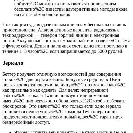
войдут%2C можно ли пользоваться приложением
бесплатно%2C известны альтернативные методы входа
на сайт в обход блокировок.
Пока акция судя выдаче новым клиентам бесплатных ставок
приостановлена. Альтернативные варианты радиосвязь с
техподдержкой ― телефон горячей линии и электронная
почта. Актуальные контакты можно найти в разделе «О нас» а
в футере сайта. Деньги на личная счета клиентов поступаю в
течение 1‒3 часов%2C если запрашивается до 5000 рублей.
Зеркало
Беттер получает отличную возможностей для совершения
ставок%2C для игры а казино. Бонусные средства в 1Вин
нельзя конвертировать в наличную%2C но нужно знаю%2C
как правильно как сделать. Для целях непрерывной
работы%2C зеркала 1win используют или доменные
имена%2C них регулярно обновляются%2C чтобы избежать
блокировок. Это значит%2C что только если одно зеркало
становится недоступным%2C команда 1win оперативно
предоставляет пользователям новый адрес%2C гарантируя
безперебойный доступ.
Чтобы” “скачать веб-клиент%2C нужно войти в 1win в