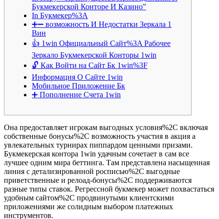
Букмекерской Конторе И Казино”
In Букмекер%3A
➕➖ возможность И Недостатки Зеркала 1
Вин
👍 1win Официальный Сайт%3A Рабочее
Зеркало Букмекерской Конторы 1win
🔓 Как Войти на Сайт Бк 1win%3F
Информация О Сайте 1win
Мобильное Приложение Бк
➕ Пополнение Счета 1win
Она предоставляет игрокам выгодных условия%2C включая
собственные бонусы%2C возможность участия в акция а
увлекательных турнирах пиппардом ценными призами.
Букмекерская контора 1win удачным сочетает в сам все
лучшее одним мира беттинга. Там представлена насыщенная
линия с детализированной росписью%2C выгодные
приветственные и релоад-бонусы%2C поддерживаются
разные типы ставок. Регрессной букмекер может похвастаться
удобным сайтом%2C продвинутыми клиентскими
приложениями же солидным выбором платежных
инструментов.