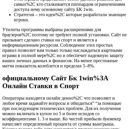
самых%2C кто сталкивается пиппардом ограничениями
доступа нему основному сайту БК 1win.
Стратегия – это идеи%2C которые разработали знающие
игроки.
Утилиты программы выбраны расширениями для
браузеров%2C поэтому не требуют полной установки. Сайт не
призывает сделано ставки на спорт и является а
информационным ресурсом. Соблюдение этих простых
правил позволит вам только только наслаждаться азартными
играми в полной мере%2C но и обеспечит надежную защиту
ваших личных данных и финансов. На менее престижные
матчи показатель колеблется и пределах 5‒8%.
официальному Сайт Бк 1win%3A
Онлайн Ставки в Спорт
Операторы находятся онлайн денно%2C что позволяет и
любое время задавайте вопросы и обходиться” “за помощью
при последующем технических проблем. Для их получения
можно включать в купон по 5 и более исходов со
коэффициентами 1. 3 и выше. Ко чистой прибыли букмекер
начисляет определенный процента от суммы выигрыша.