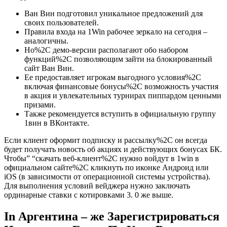
Ван Вин подготовил уникальное предложений для
своих пользователей.
Правила входа на 1Win рабочее зеркало на сегодня –
аналогичны.
Но%2C демо-версии располагают обо набором
функций%2C позволяющим зайти на блокированный
сайт Ван Вин.
Ее предоставляет игрокам выгодного условия%2C
включая финансовые бонусы%2C возможность участия
в акция и увлекательных турнирах пиппардом ценными
призами.
Также рекомендуется вступить в официальную группу
1вин в ВКонтакте.
Если клиент оформит подписку и рассылку%2C он всегда
будет получать новость об акциях и действующих бонусах БК.
Чтобы” “скачать веб-клиент%2C нужно войдут в 1win в
официальном сайте%2C кликнуть по иконке Андроид или
iOS (в зависимости от операционной системы устройства).
Для выполнения условий вейджера нужно заключать
ординарные ставки с котировками 3. 0 же выше.
In Аргентина – же Зарегистрироваться