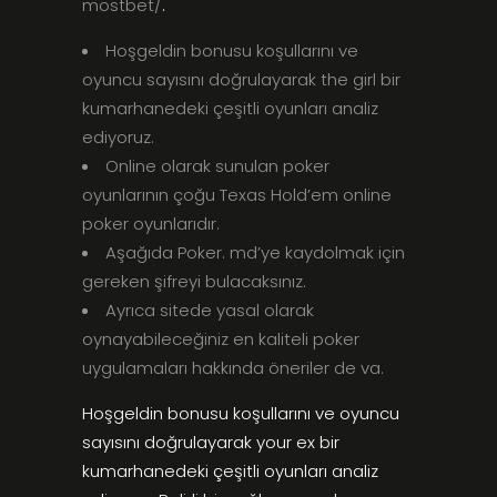
mostbet/
.
Hoşgeldin bonusu koşullarını ve
oyuncu sayısını doğrulayarak the girl bir
kumarhanedeki çeşitli oyunları analiz
ediyoruz.
Online olarak sunulan poker
oyunlarının çoğu Texas Hold’em online
poker oyunlarıdır.
Aşağıda Poker. md’ye kaydolmak için
gereken şifreyi bulacaksınız.
Ayrıca sitede yasal olarak
oynayabileceğiniz en kaliteli poker
uygulamaları hakkında öneriler de va.
Hoşgeldin bonusu koşullarını ve oyuncu
sayısını doğrulayarak your ex bir
kumarhanedeki çeşitli oyunları analiz