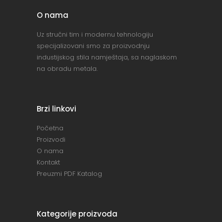
O nama
Uz stručni tim i modernu tehnologiju
specijalizovani smo za proizvodnju
industijskog stila namještaja, sa naglaskom
na obradu metala.
Brzi linkovi
Početna
Proizvodi
O nama
Kontakt
Preuzmi PDF Katalog
Kategorije proizvoda