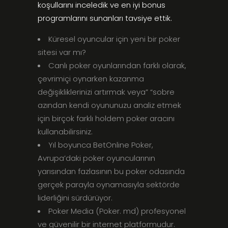
koşullarını inceledik ve en iyi bonus
programlarını sunanları tavsiye ettik.
Küresel oyuncular için yeni bir poker
sitesi var mı?
Canlı poker oyunlarından farklı olarak,
çevrimiçi oynarken kazanma
değişikliklerinizi artırmak veya” “sobre
azından kendi oyununuzu analiz etmek
için birçok farklı holdem poker aracını
kullanabilirsiniz.
Yıl boyunca BetOnline Poker,
Avrupa’daki poker oyuncularının
yarısından fazlasının bu poker odasında
gerçek parayla oynamasıyla sektörde
liderliğini sürdürüyor.
Poker Media (Poker. md) profesyonel
ve güvenilir bir internet platformudur.