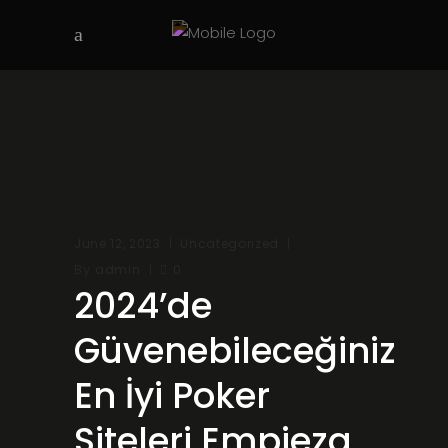
June 12, 2023
Uncategorized
By
admin
0
2024’de
Güvenebileceğiniz
En İyi Poker
Siteleri Empieza