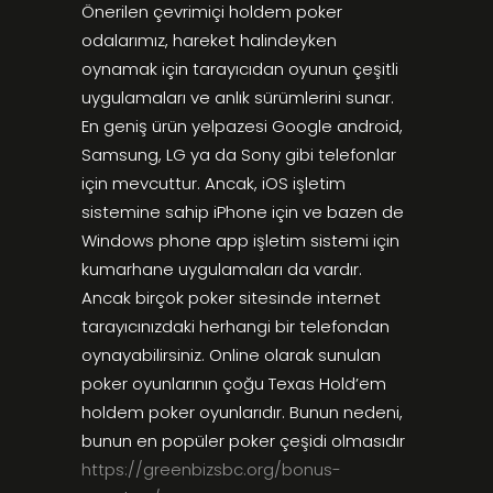
Önerilen çevrimiçi holdem poker
odalarımız, hareket halindeyken
oynamak için tarayıcıdan oyunun çeşitli
uygulamaları ve anlık sürümlerini sunar.
En geniş ürün yelpazesi Google android,
Samsung, LG ya da Sony gibi telefonlar
için mevcuttur. Ancak, iOS işletim
sistemine sahip iPhone için ve bazen de
Windows phone app işletim sistemi için
kumarhane uygulamaları da vardır.
Ancak birçok poker sitesinde internet
tarayıcınızdaki herhangi bir telefondan
oynayabilirsiniz. Online olarak sunulan
poker oyunlarının çoğu Texas Hold’em
holdem poker oyunlarıdır. Bunun nedeni,
bunun en popüler poker çeşidi olmasıdır
https://greenbizsbc.org/bonus-