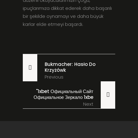
düzenli okuyucularımızın çoğu,
ipuçlarımıza dikkat ederek daha başarılı
bir şekilde oynamayı ve daha büyük
karlar elde etmeyi başardı.
Bukmacher: Hasło Do
Krzyżówk
Previous
"1xbet Официальный Сайт
Официальное Зеркало 1xbe
Next