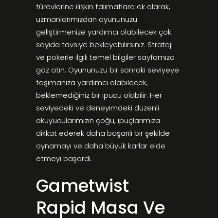
türevlerine ilişkin talimatlara ek olarak,
uzmanlarımızdan oyununuzu
geliştirmenize yardımcı olabilecek çok
sayıda tavsiye bekleyebilirsiniz. Strateji
ve pokerle ilgili temel bilgiler sayfamıza
göz atın. Oyununuzu bir sonraki seviyeye
taşımanıza yardımcı olabilecek,
beklemediğiniz bir ipucu olabilir. Her
seviyedeki ve deneyimdeki düzenli
okuyucularımızın çoğu, ipuçlarımıza
dikkat ederek daha başarılı bir şekilde
oynamayı ve daha büyük karlar elde
etmeyi başardı.
Gametwist
Rapid Masa Ve