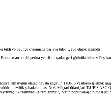
əri bitdi və oyunçu oynamağa başlaya bilər. Qeyd etmək lazımdır
ız. Bonus mərc tələbi yerinə yetirilənə qədər geri götürülə bilməz. Peşə
liyə tam uyğun olaraq həyata keçirilir. TsUPIS vasitəsilə işləmək müştə
üdür – üzvlük şəhadətnaməsi № 6. Müştəri ödənişləri TsUPIS ASC QIWI-
eyriyyəçilik fəaliyyəti ilə fərqlənmir. Şirkətin populyarlaşdırılması üç