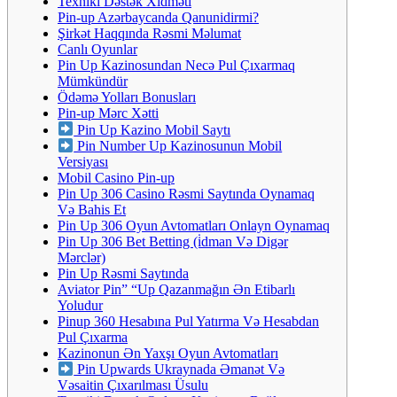
Texniki Dəstək Xidməti
Pin-up Azərbaycanda Qanunidirmi?
Şirkət Haqqında Rəsmi Məlumat
Canlı Oyunlar
Pin Up Kazinosundan Necə Pul Çıxarmaq
Mümkündür
Ödəmə Yolları Bonusları
Pin-up Mərc Xətti
Pin Up Kazino Mobil Saytı
Pin Number Up Kazinosunun Mobil
Versiyası
Mobil Casino Pin-up
Pin Up 306 Casino Rəsmi Saytında Oynamaq
Və Bahis Et
Pin Up 306 Oyun Avtomatları Onlayn Oynamaq
Pin Up 306 Bet Betting (i̇dman Və Digər
Mərclər)
Pin Up Rəsmi Saytında
Aviator Pin” “Up Qazanmağın Ən Etibarlı
Yoludur
Pinup 360 Hesabına Pul Yatırma Və Hesabdan
Pul Çıxarma
Kazinonun Ən Yaxşı Oyun Avtomatları
Pin Upwards Ukraynada Əmanət Və
Vəsaitin Çıxarılması Üsulu