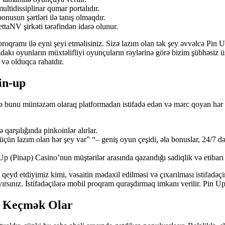
ultidissiplinar qumar portalıdır.
nusun şərtləri ilə tanış olmaqdır.
taNV şirkəti tərəfindən idarə olunur.
oqramı ilə eyni şeyi etməlisiniz. Sizə lazım olan tək şey əvvəlcə Pin U
dakı oyunların müxtəlifliyi oyunçuların rəylərinə görə bizim şübhəsiz 
 və olduqca rahatdır.
in-up
r və bunu müntəzəm olaraq platformadan istifadə edən və mərc qoyan hər 
qarşılığında pinkoinlər alırlar.
n lazım olan hər şey var” “– geniş oyun çeşidi, əla bonuslar, 24/7 dəst
 Up (Pinap) Casino’nun müştərilər arasında qazandığı sadiqlik və etibar
 qeyd etdiyimiz kimi, vəsaitin mədaxil edilməsi və çıxarılması istifadəç
ırsınız. İstifadəçilərə mobil proqram quraşdırmaq imkanı verilir. Pin 
n Keçmək Olar