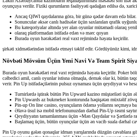
Lakin Azərbaycanda kazinoların leqallaşdırılması məsələsi son illər ak
oyunçuya verilir. Fiziki qurumların fəaliyyəti qadağan edilsə də, xarici
Ancaq QIWI qaydalarına görə, bir günə qədər davam edə bilər.
Sonuncular əksər canlı hadisələr üçün saxlanılan qrafik uyğunlu
Bu kateqoriyalar altında yer alan oyunlar mütəmadi olaraq yenil
olaraq platformadan istifadə edən və mərc qoyan
Burada oyun hərəkətləri real vaxt rejimində həyata keçirilir.
şirkəti xidmətlərindən istifadə etməyi təklif edir. Gördüyünüz kimi, i
Növbəti Mövsüm Üçün Yeni Navi Və Team Spirit Siya
Burada oyun hərəkətləri real vaxt rejimində həyata keçirilir. Poker böl
cəlbedici amil, canlı oyunlar istisna olmaqla, demək olar ki, bütün 
verir. Pin Up istifadəçilərinin pulsuz oynaması üçün qeydiyyat və he
Turnirlərdə iştirak bütün Pin Upward kazino müştəriləri üçün ə
Pin Upwards az bukmeker kontorunda həqiqətən müxtəlif zövql
Pin-up On line casino, oyunçuların ödəmə yollarını seçməyə bağ
Əlavə üsul isə mobil telefonunuzdan dərhal Pin-Up rəsmi saytın
Qeydiyyatın tamamlanması üçün «Mən Qaydalar və Şərtlərlə ra
Başlamaq üçün, bütün oyunçular üçün ən vacib suala dərhal ca
Pin Up oyunu gələn qonaqlar idman yarışlarında düzgün cavablara görə