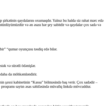
p şirkətinin qaydalarını oxumaqdır. Yalnız bu halda siz rahat mərc edə
üstünlüyümüzdür və ən əsası hər şey sabitdir və qaydalar çox sadə və
bir” “qumar oyunçusu təsdiq edə bilər.
ək və sürətli ödənişlər.
ı daha da möhkəmləndirir.
inin şəxsi kabinetinin “Kassa” bölməsində baş verir. Çox sadədir –
Up proqramı saytın əsas səhifəsində müvafiq linkdə mövcuddur.