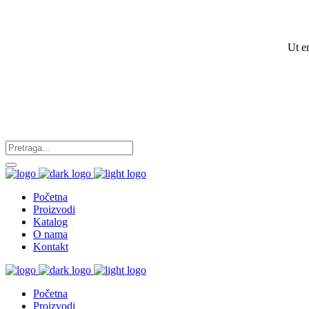
Ut e
Početna
Proizvodi
Katalog
O nama
Kontakt
Početna
Proizvodi