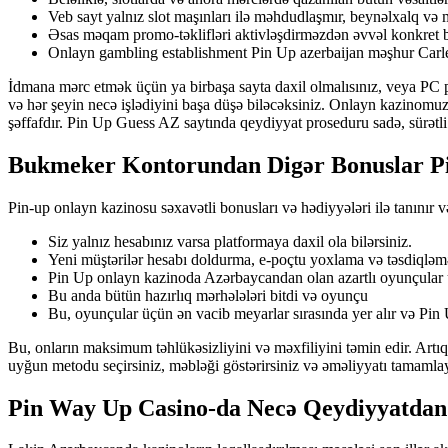
Veb sayt yalnız slot maşınları ilə məhdudlaşmır, beynəlxalq və m
Əsas məqam promo-təklifləri aktivləşdirməzdən əvvəl konkret bo
Onlayn gambling establishment Pin Up azerbaijan məşhur Carlet
İdmana mərc etmək üçün ya birbaşa sayta daxil olmalısınız, veya PC pr
və hər şeyin necə işlədiyini başa düşə biləcəksiniz. Onlayn kazinomuz
şəffafdır. Pin Up Guess AZ saytında qeydiyyat proseduru sadə, sürətli
Bukmeker Kontorundan Digər Bonuslar P
Pin-up onlayn kazinosu səxavətli bonusları və hədiyyələri ilə tanını
Siz yalnız hesabınız varsa platformaya daxil ola bilərsiniz.
Yeni müştərilər hesabı doldurma, e-poçtu yoxlama və təsdiqləmə 
Pin Up onlayn kazinoda Azərbaycandan olan azartlı oyunçular üçü
Bu anda bütün hazırlıq mərhələləri bitdi və oyunçu
Bu, oyunçular üçün ən vacib meyarlar sırasında yer alır və Pin
Bu, onların maksimum təhlükəsizliyini və məxfiliyini təmin edir. Artıq
uyğun metodu seçirsiniz, məbləği göstərirsiniz və əməliyyatı tamamlay
Pin Way Up Casino-da Necə Qeydiyyatda