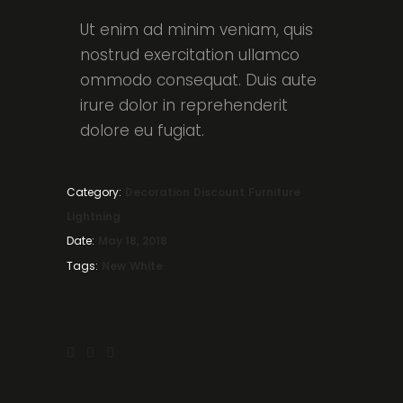
Ut enim ad minim veniam, quis
nostrud exercitation ullamco
ommodo consequat. Duis aute
irure dolor in reprehenderit
dolore eu fugiat.
Category:
Decoration
Discount
Furniture
Lightning
Date:
May 18, 2018
Tags:
New
White