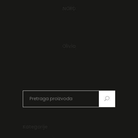
NORD
Read more
Olivia
Search
for:
Kategorije