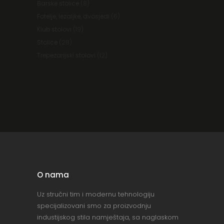
Barske stolice
(8)
Fotelje, lezaljke, dvosjedi
(6)
Klub stolovi
(19)
Stolice
(28)
Trepezarijski stolovi
(12)
O nama
Uz stručni tim i modernu tehnologiju
specijalizovani smo za proizvodnju
industijskog stila namještaja, sa naglaskom