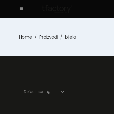
Home
/
Proizvodi
/
bijela
Default sorting
Read more