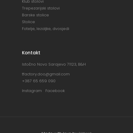
Klub stolovi
Trepezarijski stolovi
Barske stolice
Stolice
Fotelje, lezaljke, dvosjedi
Kontakt
Istočno Novo Sarajevo 71123, B&H
tfactory.doo@gmail.com
+387 65 659 090
Instagram
Facebook