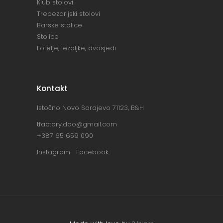
Klub stolovi
Trepezarijski stolovi
Barske stolice
Stolice
Fotelje, lezaljke, dvosjedi
Kontakt
Istočno Novo Sarajevo 71123, B&H
tfactory.doo@gmail.com
+387 65 659 090
Instagram
Facebook