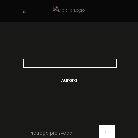
Aurora
Search
for: