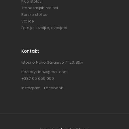
Klub stolovi
Trepezarijski stolovi
Barske stolice
Stolice
Fotelje, lezaljke, dvosjedi
Kontakt
Istočno Novo Sarajevo 71123, B&H
tfactory.doo@gmail.com
+387 65 659 090
Instagram
Facebook