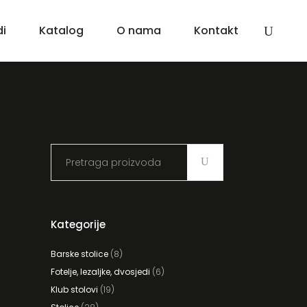
di
Katalog
O nama
Kontakt
Search
for:
Kategorije
Barske stolice
(8)
Fotelje, lezaljke, dvosjedi
(6)
Klub stolovi
(19)