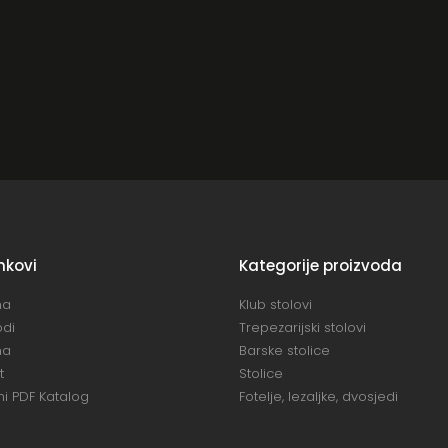
inkovi
Kategorije proizvoda
na
Klub stolovi
odi
Trepezarijski stolovi
ma
Barske stolice
t
Stolice
i PDF Katalog
Fotelje, lezaljke, dvosjedi