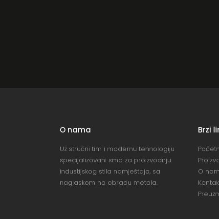
O nama
Brzi l
Uz stručni tim i modernu tehnologiju
Počet
specijalizovani smo za proizvodnju
Proizv
industijskog stila namještaja, sa
O na
naglaskom na obradu metala.
Kontak
Preuzm