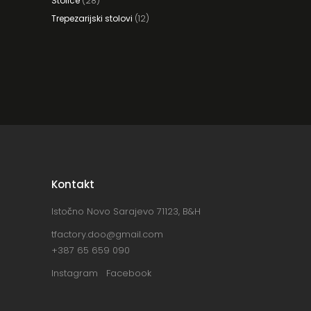
Stolice
(28)
Trepezarijski stolovi
(12)
Kontakt
Istočno Novo Sarajevo 71123, B&H
tfactory.doo@gmail.com
+387 65 659 090
Instagram
Facebook