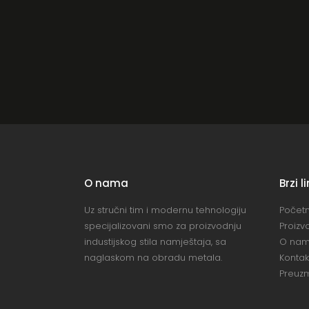
O nama
Brzi l
Uz stručni tim i modernu tehnologiju
Počet
specijalizovani smo za proizvodnju
Proizv
industijskog stila namještaja, sa
O na
naglaskom na obradu metala.
Kontak
Preuzm