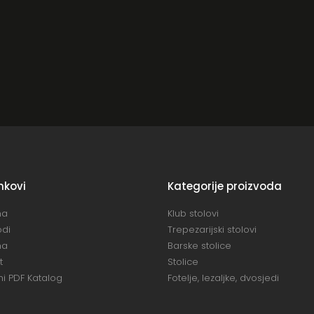
inkovi
Kategorije proizvoda
na
Klub stolovi
odi
Trepezarijski stolovi
ma
Barske stolice
t
Stolice
i PDF Katalog
Fotelje, lezaljke, dvosjedi