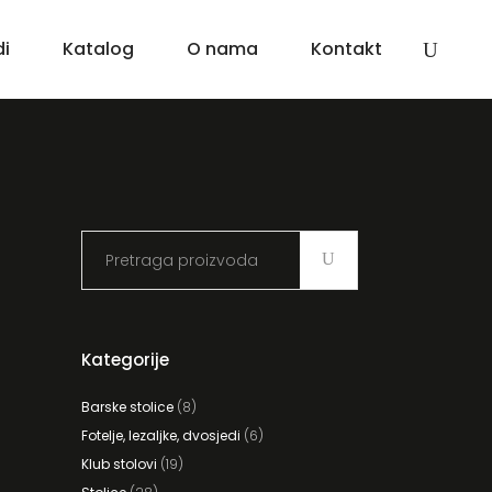
di
Katalog
O nama
Kontakt
Search
for:
Kategorije
Barske stolice
(8)
Fotelje, lezaljke, dvosjedi
(6)
Klub stolovi
(19)