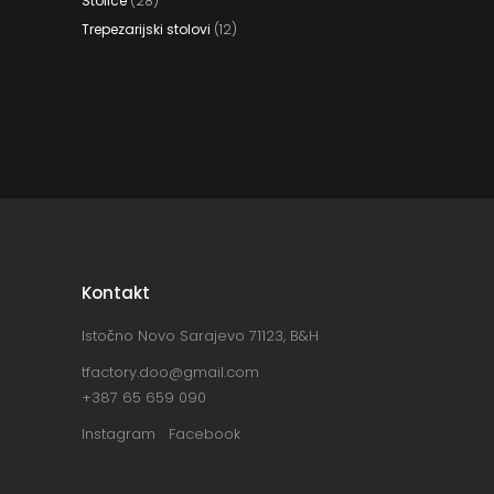
Stolice
(28)
Trepezarijski stolovi
(12)
Kontakt
Istočno Novo Sarajevo 71123, B&H
tfactory.doo@gmail.com
+387 65 659 090
Instagram
Facebook