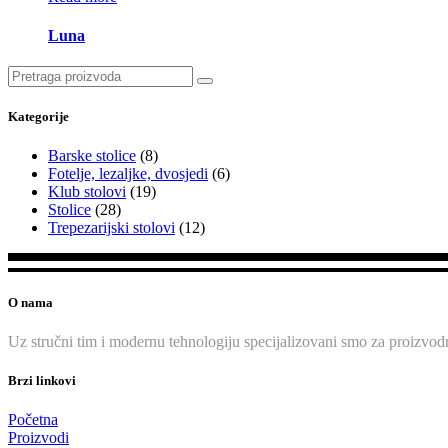
Luna
Search
for:
Kategorije
Barske stolice
(8)
Fotelje, lezaljke, dvosjedi
(6)
Klub stolovi
(19)
Stolice
(28)
Trepezarijski stolovi
(12)
O nama
Uz stručni tim i modernu tehnologiju specijalizovani smo za proizvodn
Brzi linkovi
Početna
Proizvodi