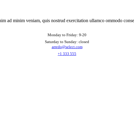
nim ad minim veniam, quis nostrud exercitation ullamco ommodo conse
Monday to Friday: 9-20
Saturday to Sunday: closed
arredo@select.com
+1 333 555