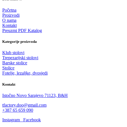
Početna
Proizvodi
O nama
Kontakt
Preuzmi PDF Katalog
Kategorije proizvoda
Klub stolovi
Trepezarijski stolovi
Barske stolice
Stolice
Fotelje, lezaljke, dvosjedi
Kontakt
Istočno Novo Sarajevo 71123, B&H
tfactory.doo@gmail.com
+387 65 659 090
Instagram
Facebook