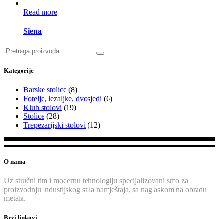
Read more
Siena
Search
for:
Kategorije
Barske stolice
(8)
Fotelje, lezaljke, dvosjedi
(6)
Klub stolovi
(19)
Stolice
(28)
Trepezarijski stolovi
(12)
O nama
Uz stručni tim i modernu tehnologiju specijalizovani smo za
proizvodnju industijskog stila namještaja, sa naglaskom na obradu
metala.
Brzi linkovi