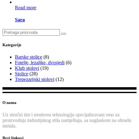
Read more
Sara
Search
for:
Kategorije
Barske stolice
(8)
Fotelje, lezaljke, dvosjedi
(6)
Klub stolovi
(19)
Stolice
(28)
Trepezarijski stolovi
(12)
O nama
Uz stručni tim i modernu tehnologiju specijalizovani smo za
proizvodnju industijskog stila namještaja, sa naglaskom na obradu
metala.
Brzi linkovi