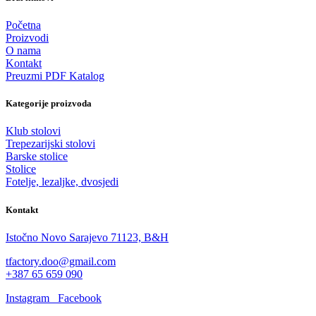
Početna
Proizvodi
O nama
Kontakt
Preuzmi PDF Katalog
Kategorije proizvoda
Klub stolovi
Trepezarijski stolovi
Barske stolice
Stolice
Fotelje, lezaljke, dvosjedi
Kontakt
Istočno Novo Sarajevo 71123, B&H
tfactory.doo@gmail.com
+387 65 659 090
Instagram
Facebook