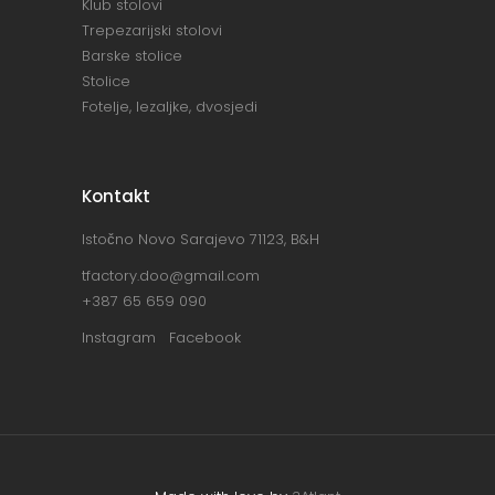
Klub stolovi
Trepezarijski stolovi
Barske stolice
Stolice
Fotelje, lezaljke, dvosjedi
Kontakt
Istočno Novo Sarajevo 71123, B&H
tfactory.doo@gmail.com
+387 65 659 090
Instagram
Facebook