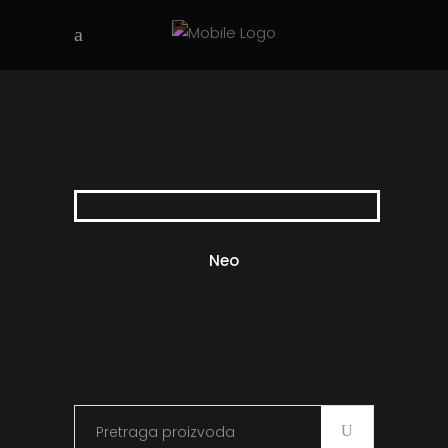
Neo
Search
for: