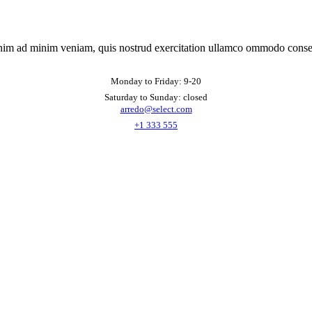
nim ad minim veniam, quis nostrud exercitation ullamco ommodo conse
Monday to Friday: 9-20
Saturday to Sunday: closed
arredo@select.com
+1 333 555