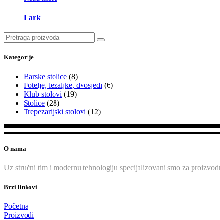
Lark
Search
for:
Kategorije
Barske stolice
(8)
Fotelje, lezaljke, dvosjedi
(6)
Klub stolovi
(19)
Stolice
(28)
Trepezarijski stolovi
(12)
O nama
Uz stručni tim i modernu tehnologiju specijalizovani smo za proizvodn
Brzi linkovi
Početna
Proizvodi