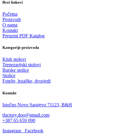
Brzi linkovi
Početna
Proizvodi
O nama
Kontakt
Preuzmi PDF Katalog
Kategorije proizvoda
Klub stolovi
Trepezarijski stolovi
Barske stolice
Stolice
Fotelje, lezaljke, dvosjedi
Kontakt
Istočno Novo Sarajevo 71123, B&H
tfactory.doo@gmail.com
+387 65 659 090
Instagram
Facebook