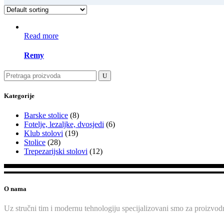
Read more
Remy
Search
for:
Kategorije
Barske stolice
(8)
Fotelje, lezaljke, dvosjedi
(6)
Klub stolovi
(19)
Stolice
(28)
Trepezarijski stolovi
(12)
O nama
Uz stručni tim i modernu tehnologiju specijalizovani smo za proizvodn