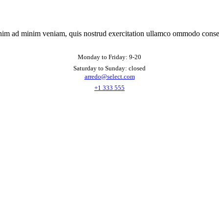
nim ad minim veniam, quis nostrud exercitation ullamco ommodo conse
Monday to Friday: 9-20
Saturday to Sunday: closed
arredo@select.com
+1 333 555