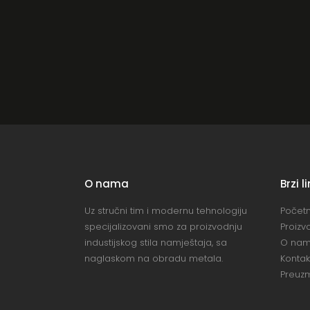
O nama
Brzi l
Uz stručni tim i modernu tehnologiju
Počet
specijalizovani smo za proizvodnju
Proizv
industijskog stila namještaja, sa
O na
naglaskom na obradu metala.
Kontak
Preuzm