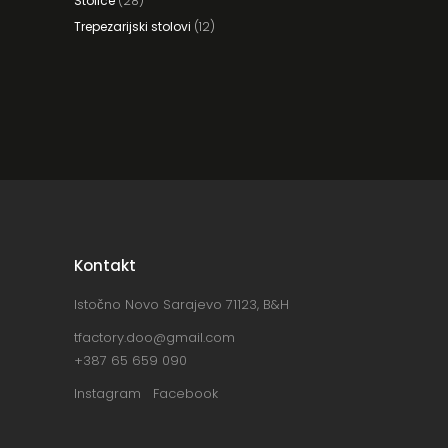
Stolice
(28)
Trepezarijski stolovi
(12)
Kontakt
Istočno Novo Sarajevo 71123, B&H
tfactory.doo@gmail.com
+387 65 659 090
Instagram
Facebook