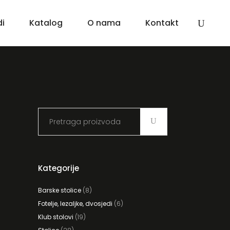
di
Katalog
O nama
Kontakt
Search
for:
Kategorije
Barske stolice
(8)
Fotelje, lezaljke, dvosjedi
(6)
Klub stolovi
(19)