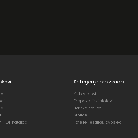
inkovi
Kategorije proizvoda
na
Klub stolovi
odi
Trepezarijski stolovi
ma
Barske stolice
t
Stolice
i PDF Katalog
Fotelje, lezaljke, dvosjedi