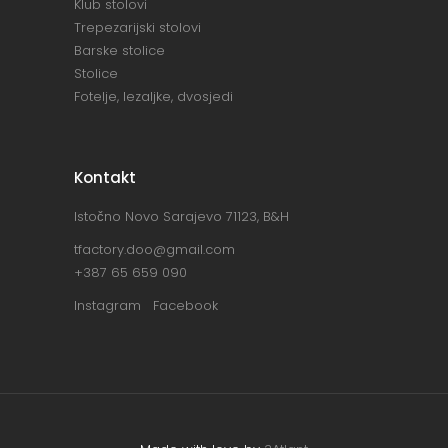
Klub stolovi
Trepezarijski stolovi
Barske stolice
Stolice
Fotelje, lezaljke, dvosjedi
Kontakt
Istočno Novo Sarajevo 71123, B&H
tfactory.doo@gmail.com
+387 65 659 090
Instagram
Facebook