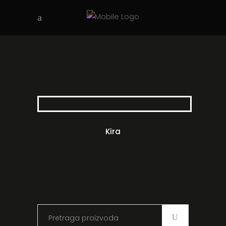
Kira
Search
for: