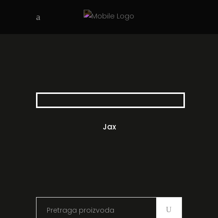
Jax
Search
for: