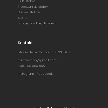
Klub stolovi
Trepezarijski stolovi
Barske stolice
Stolice
Fotelje, lezaljke, dvosjedi
Kontakt
Istočno Novo Sarajevo 71123, B&H
tfactory.doo@gmail.com
+387 65 659 090
Instagram
Facebook