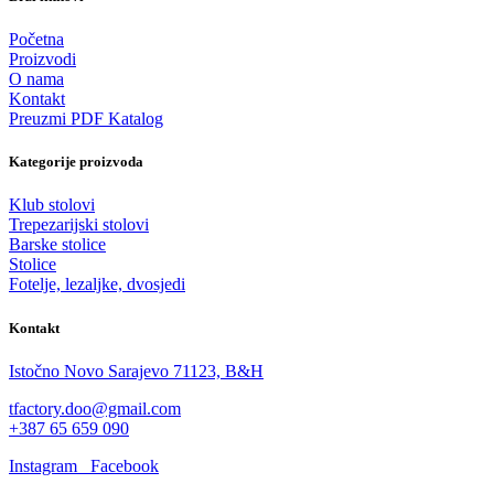
Početna
Proizvodi
O nama
Kontakt
Preuzmi PDF Katalog
Kategorije proizvoda
Klub stolovi
Trepezarijski stolovi
Barske stolice
Stolice
Fotelje, lezaljke, dvosjedi
Kontakt
Istočno Novo Sarajevo 71123, B&H
tfactory.doo@gmail.com
+387 65 659 090
Instagram
Facebook