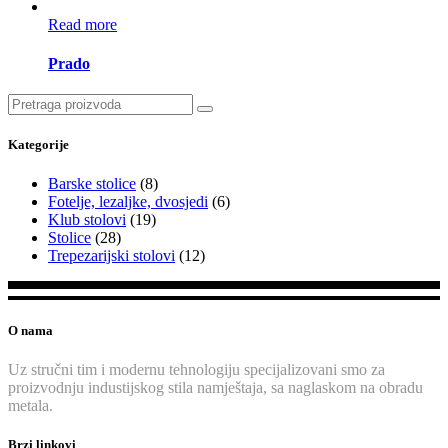
Read more
Prado
Search
for:
Kategorije
Barske stolice
(8)
Fotelje, lezaljke, dvosjedi
(6)
Klub stolovi
(19)
Stolice
(28)
Trepezarijski stolovi
(12)
O nama
Uz stručni tim i modernu tehnologiju specijalizovani smo za
proizvodnju industijskog stila namještaja, sa naglaskom na obradu
metala.
Brzi linkovi