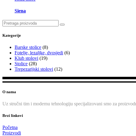
Siena
Search
for:
Kategorije
Barske stolice
(8)
Fotelje, lezaljke, dvosjedi
(6)
Klub stolovi
(19)
Stolice
(28)
Trepezarijski stolovi
(12)
O nama
Uz stručni tim i modernu tehnologiju specijalizovani smo za proizvodn
Brzi linkovi
Početna
Proizvodi