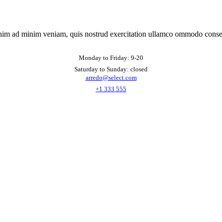
nim ad minim veniam, quis nostrud exercitation ullamco ommodo conse
Monday to Friday: 9-20
Saturday to Sunday: closed
arredo@select.com
+1 333 555