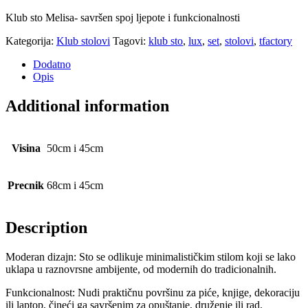
Klub sto Melisa- savršen spoj ljepote i funkcionalnosti
Kategorija:
Klub stolovi
Tagovi:
klub sto
,
lux
,
set
,
stolovi
,
tfactory
Dodatno
Opis
Additional information
Visina
50cm i 45cm
Precnik
68cm i 45cm
Description
Moderan dizajn: Sto se odlikuje minimalističkim stilom koji se lako
uklapa u raznovrsne ambijente, od modernih do tradicionalnih.
Funkcionalnost: Nudi praktičnu površinu za piće, knjige, dekoraciju
ili laptop, čineći ga savršenim za opuštanje, druženje ili rad.