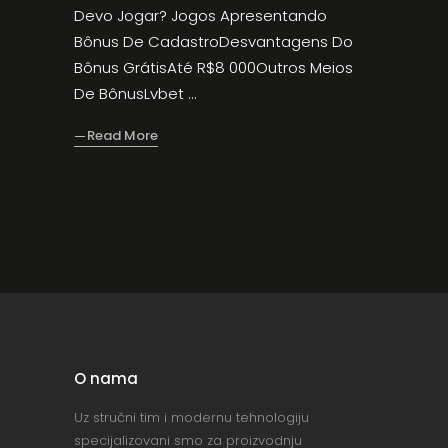
Devo Jogar? Jogos Apresentando
Bônus De CadastroDesvantagens Do
Bônus GrátisAté R$8 000Outros Meios
De BônusLvbet
Read More
O nama
Uz stručni tim i modernu tehnologiju
specijalizovani smo za proizvodnju