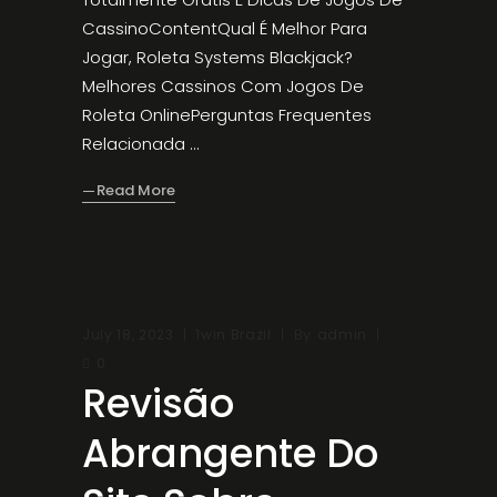
CassinoContentQual É Melhor Para
Jogar, Roleta Systems Blackjack?
Melhores Cassinos Com Jogos De
Roleta OnlinePerguntas Frequentes
Relacionada
Read More
By
July 18, 2023
1win Brazil
admin
0
Revisão
Abrangente Do