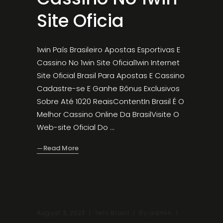
Site Oficia
1win País Brasileiro Apostas Esportivas E
Cassino No 1win Site Oficial1win Internet
Site Oficial Brasil Para Apostas E Cassino
Cadastre-se E Ganhe Bônus Exclusivos
Sobre Até 1020 ReaisContentIn Brasil É O
Melhor Cassino Online Da BrasilVisite O
Web-site Oficial Do
Read More
By
August 3, 2023
1win Brazil
admin