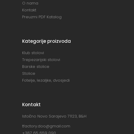
O nama
Kontakt
Preuzmi PDF Katalog
Kategorije proizvoda
Klub stolovi
Trepezarijski stolovi
Barske stolice
Stolice
Fotelje, lezaljke, dvosjedi
Kontakt
Istočno Novo Sarajevo 71123, B&H
tfactory.doo@gmail.com
+387 65 659 090