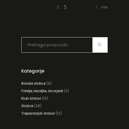
1
2
Više
Search
for:
Kategorije
Barske stolice
(8)
Fotelje, lezaljke, dvosjedi
(6)
Klub stolovi
(19)
Stolice
(28)
Trepezarijski stolovi
(12)