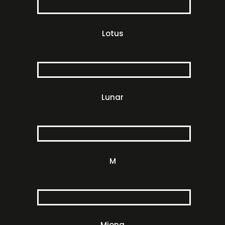
Lotus
Lunar
M
Miona