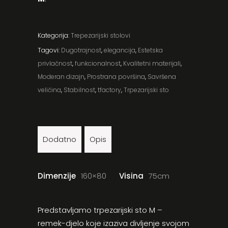
Kategorija:
Trepezarijski stolovi
Tagovi:
Dugotrajnost
,
elegancija
,
Estetska
privlačnost
,
funkcionalnost
,
Kvalitetni materijali
,
Moderan dizajn
,
Prostrana površina
,
Savršena
veličina
,
Stabilnost
,
tfactory
,
Trpezarijski sto
Dodatno
Opis
Dimenzije
160×80
Visina
75cm
Predstavljamo trpezarijski sto M –
remek-djelo koje izaziva divljenje svojom