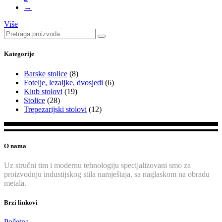
→
Više
Search
for:
Kategorije
Barske stolice
(8)
Fotelje, lezaljke, dvosjedi
(6)
Klub stolovi
(19)
Stolice
(28)
Trepezarijski stolovi
(12)
O nama
Uz stručni tim i modernu tehnologiju specijalizovani smo za
proizvodnju industijskog stila namještaja, sa naglaskom na obradu
metala.
Brzi linkovi
Početna