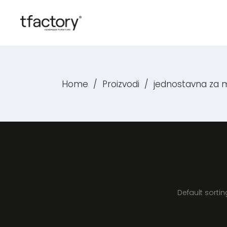
Home
/
Proizvodi
/
jednostavna za 
Default sortin