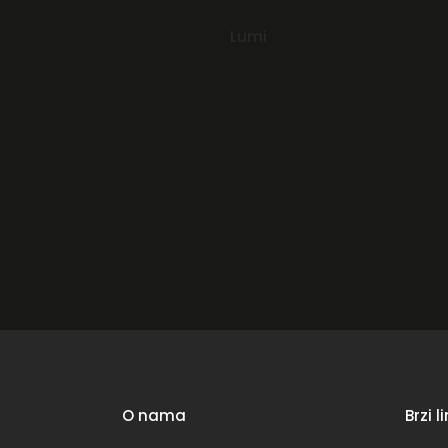
Read more
Lumi
O nama
Brzi l