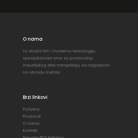
O nama
Uz stručni tim i modernu tehnologiju
specijalizovani smo za proizvodnju
industijskog stila namještaja, sa naglaskom
na obradu metala.
Brzi linkovi
Početna
Proizvodi
O nama
Kontakt
Preuzmi PDF Katalog