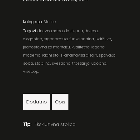
Kategorija:
Stolice
Tagovi:
dnevna soba
,
dostupna
,
drvena
,
elegantna
,
ergonomska
,
funkcionalna
,
izdržljiva
,
jednostavna za montažu
,
kvalitetna
,
lagana
,
moderna
,
radni sto
,
skandinavski dizajn
,
spavaća
soba
,
stabilna
,
svestrana
,
trpezarija
,
udobna
,
viseboja
Dodatno
Opis
Tip:
Ekskluzivna stolica