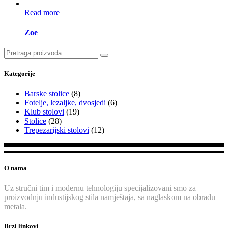
Read more
Zoe
Search
for:
Kategorije
Barske stolice
(8)
Fotelje, lezaljke, dvosjedi
(6)
Klub stolovi
(19)
Stolice
(28)
Trepezarijski stolovi
(12)
O nama
Uz stručni tim i modernu tehnologiju specijalizovani smo za
proizvodnju industijskog stila namještaja, sa naglaskom na obradu
metala.
Brzi linkovi