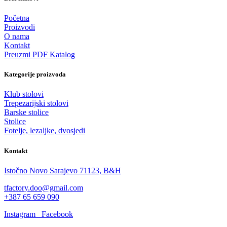
Početna
Proizvodi
O nama
Kontakt
Preuzmi PDF Katalog
Kategorije proizvoda
Klub stolovi
Trepezarijski stolovi
Barske stolice
Stolice
Fotelje, lezaljke, dvosjedi
Kontakt
Istočno Novo Sarajevo 71123, B&H
tfactory.doo@gmail.com
+387 65 659 090
Instagram
Facebook