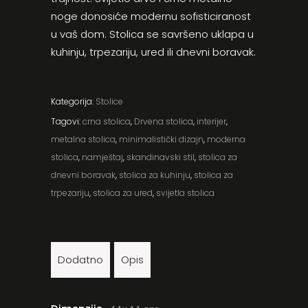
noge donosiće modernu sofisticiranost
u vaš dom. Stolica se savršeno uklapa u
kuhinju, trpezariju, ured ili dnevni boravak.
Kategorija:
Stolice
Tagovi:
crna stolica
,
Drvena stolica
,
interijer
,
metalna stolica
,
minimalistički dizajn
,
moderna
stolica
,
namještaj
,
skandinavski stil
,
stolica za
dnevni boravak
,
stolica za kuhinju
,
stolica za
trpezariju
,
stolica za ured
,
svijetla stolica
Dodatno
Opis