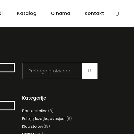
di
Katalog
O nama
Kontakt
Search
for:
Kategorije
Barske stolice
(8)
Fotelje, lezaljke, dvosjedi
(6)
Klub stolovi
(19)