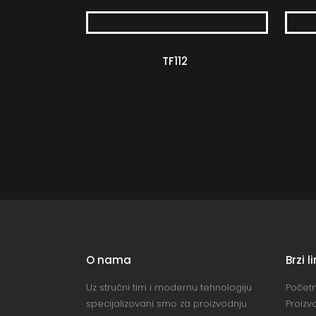
TF112
O nama
Brzi l
Uz stručni tim i modernu tehnologiju
Počet
specijalizovani smo za proizvodnju
Proizv