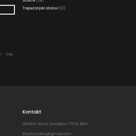
Stolice
(28)
Trepezarijski stolovi
(12)
Više
Kontakt
Istočno Novo Sarajevo 71123, B&H
tfactory.doo@gmail.com