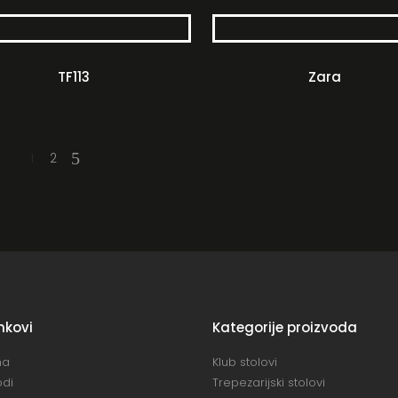
TF113
Zara
1
2
inkovi
Kategorije proizvoda
na
Klub stolovi
odi
Trepezarijski stolovi