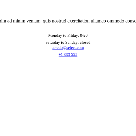
nim ad minim veniam, quis nostrud exercitation ullamco ommodo conse
Monday to Friday: 9-20
Saturday to Sunday: closed
arredo@select.com
+1 333 555