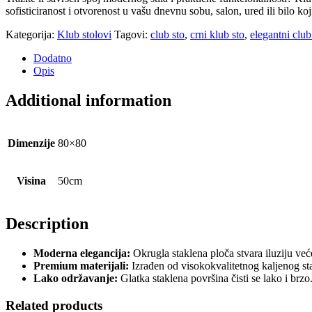
sofisticiranost i otvorenost u vašu dnevnu sobu, salon, ured ili bilo koj
Kategorija:
Klub stolovi
Tagovi:
club sto
,
crni klub sto
,
elegantni club
Dodatno
Opis
Additional information
Dimenzije
80×80
Visina
50cm
Description
Moderna elegancija:
Okrugla staklena ploča stvara iluziju veće
Premium materijali:
Izrađen od visokokvalitetnog kaljenog stak
Lako održavanje:
Glatka staklena površina čisti se lako i brzo
Related products