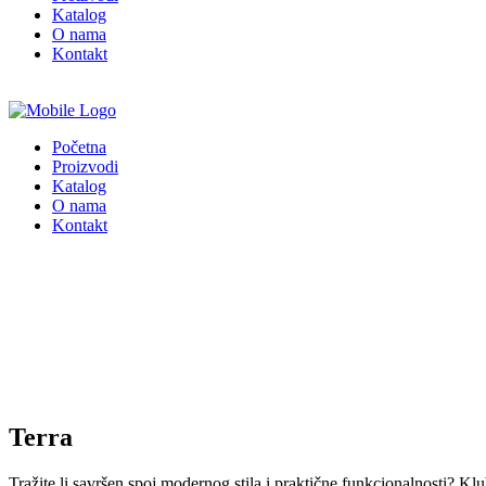
Katalog
O nama
Kontakt
Početna
Proizvodi
Katalog
O nama
Kontakt
Terra
Tražite li savršen spoj modernog stila i praktične funkcionalnosti? K