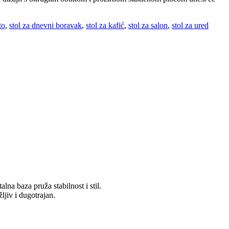
to
,
stol za dnevni boravak
,
stol za kafić
,
stol za salon
,
stol za ured
lna baza pruža stabilnost i stil.
ljiv i dugotrajan.