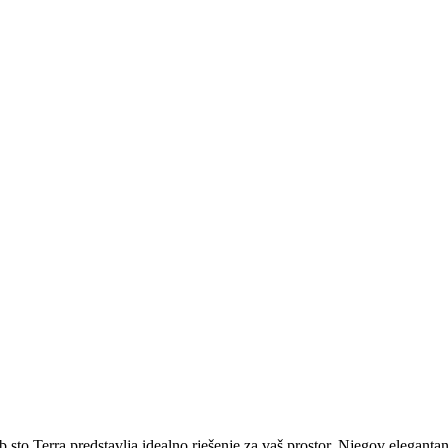
lub sto Terra predstavlja idealno rješenje za vaš prostor. Njegov elegan