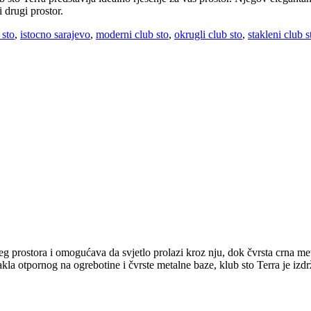
i drugi prostor.
 sto
,
istocno sarajevo
,
moderni club sto
,
okrugli club sto
,
stakleni club s
g prostora i omogućava da svjetlo prolazi kroz nju, dok čvrsta crna meta
la otpornog na ogrebotine i čvrste metalne baze, klub sto Terra je izdrž
.