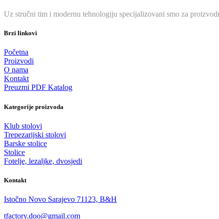
Uz stručni tim i modernu tehnologiju specijalizovani smo za proizvodn
Brzi linkovi
Početna
Proizvodi
O nama
Kontakt
Preuzmi PDF Katalog
Kategorije proizvoda
Klub stolovi
Trepezarijski stolovi
Barske stolice
Stolice
Fotelje, lezaljke, dvosjedi
Kontakt
Istočno Novo Sarajevo 71123, B&H
tfactory.doo@gmail.com