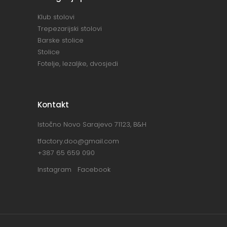
Klub stolovi
Trepezarijski stolovi
Barske stolice
Stolice
Fotelje, lezaljke, dvosjedi
Kontakt
Istočno Novo Sarajevo 71123, B&H
tfactory.doo@gmail.com
+387 65 659 090
Instagram
Facebook