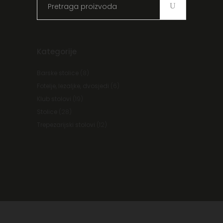
for:
Kategorije
Barske stolice
(8)
Fotelje, lezaljke, dvosjedi
(6)
Klub stolovi
(19)
Stolice
(28)
Trepezarijski stolovi
(12)