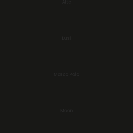
Alto
Read more
Lusi
Read more
Marco Polo
Read more
Moon