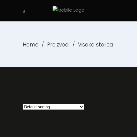
Home
/
Proizvodi
/
Visoka stolica
Read more