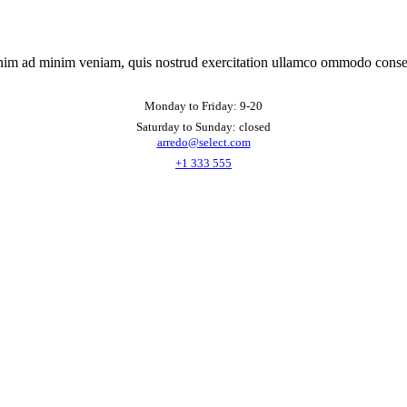
nim ad minim veniam, quis nostrud exercitation ullamco ommodo conse
Monday to Friday: 9-20
Saturday to Sunday: closed
arredo@select.com
+1 333 555