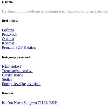
O nama
Uz stručni tim i modernu tehnologiju specijalizovani smo za proizvodn
Brzi linkovi
Početna
Proizvodi
O nama
Kontakt
Preuzmi PDF Katalog
Kategorije proizvoda
Klub stolovi
Trepezarijski stolovi
Barske stolice
Stolice
Fotelje, lezaljke, dvosjedi
Kontakt
Istočno Novo Sarajevo 71123, B&H