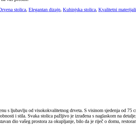
Drvena stolica
,
Elegantan dizajn
,
Kuhinjska stolica
,
Kvalitetni materijali
u s ljubavlju od visokokvalitetnog drveta. S visinom sjedenja od 75 cm 
osti i stila. Svaka stolica pažljivo je izrađena s naglaskom na detalj
tavan dio vašeg prostora za okupljanje, bilo da je riječ o domu, restora