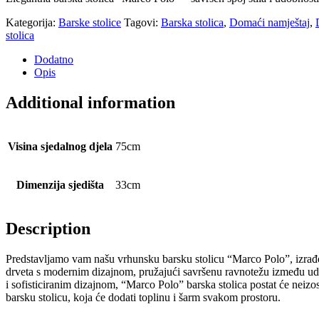
Kategorija:
Barske stolice
Tagovi:
Barska stolica
,
Domaći namještaj
,
stolica
Dodatno
Opis
Additional information
Visina sjedalnog djela
75cm
Dimenzija sjedišta
33cm
Description
Predstavljamo vam našu vrhunsku barsku stolicu “Marco Polo”, izrađen
drveta s modernim dizajnom, pružajući savršenu ravnotežu između udobn
i sofisticiranim dizajnom, “Marco Polo” barska stolica postat će neizos
barsku stolicu, koja će dodati toplinu i šarm svakom prostoru.