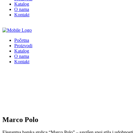
Katalog
O nama
Kontakt
Početna
Proizvodi
Katalog
O nama
Kontakt
Marco Polo
Elegantna barska stolica “Marco Polo” – savršen spoj stila i udobnosti