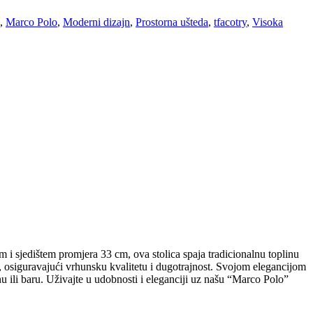
,
Marco Polo
,
Moderni dizajn
,
Prostorna ušteda
,
tfacotry
,
Visoka
i sjedištem promjera 33 cm, ova stolica spaja tradicionalnu toplinu
e, osiguravajući vrhunsku kvalitetu i dugotrajnost. Svojom elegancijom
nu ili baru. Uživajte u udobnosti i eleganciji uz našu “Marco Polo”