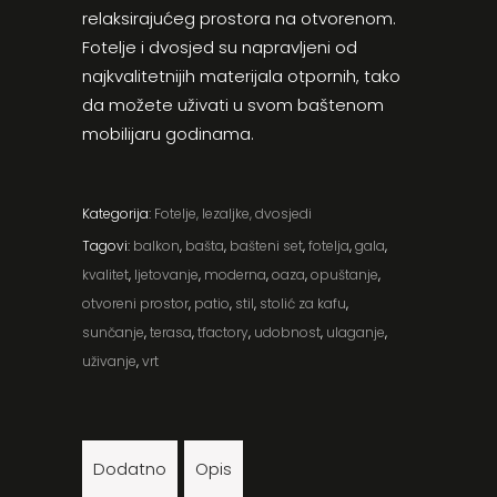
relaksirajućeg prostora na otvorenom.
Fotelje i dvosjed su napravljeni od
najkvalitetnijih materijala otpornih, tako
da možete uživati u svom baštenom
mobilijaru godinama.
Kategorija:
Fotelje, lezaljke, dvosjedi
Tagovi:
balkon
,
bašta
,
bašteni set
,
fotelja
,
gala
,
kvalitet
,
ljetovanje
,
moderna
,
oaza
,
opuštanje
,
otvoreni prostor
,
patio
,
stil
,
stolić za kafu
,
sunčanje
,
terasa
,
tfactory
,
udobnost
,
ulaganje
,
uživanje
,
vrt
Dodatno
Opis