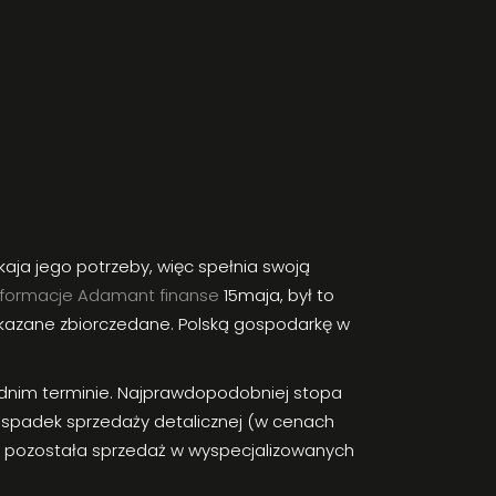
kaja jego potrzeby, więc spełnia swoją
informacje Adamant finanse
15maja, był to
pokazane zbiorczedane. Polską gospodarkę w
rednim terminie. Najprawdopodobniej stopa
y spadek sprzedaży detalicznej (w cenach
ki, pozostała sprzedaż w wyspecjalizowanych