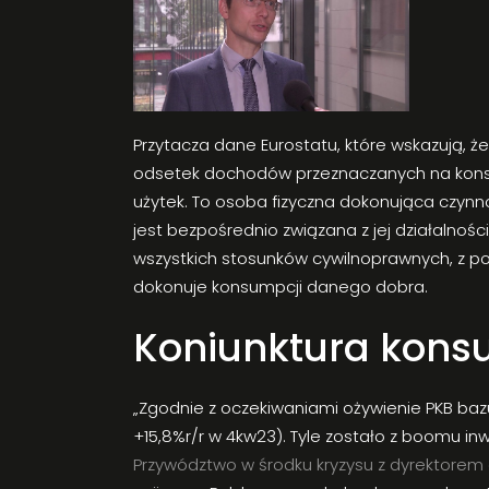
Przytacza dane Eurostatu, które wskazują,
odsetek dochodów przeznaczanych na konsu
użytek. To osoba fizyczna dokonująca czynn
jest bezpośrednio związana z jej działalnoś
wszystkich stosunków cywilnoprawnych, z po
dokonuje konsumpcji danego dobra.
Koniunktura kons
„Zgodnie z oczekiwaniami ożywienie PKB bazu
+15,8%r/r w 4kw23). Tyle zostało z boomu i
Przywództwo w środku kryzysu z dyrektorem