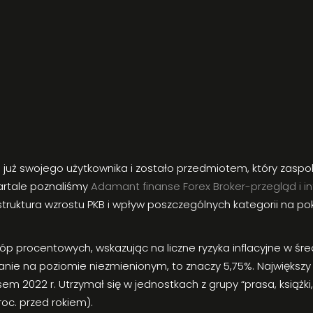
ło już swojego użytkownika i zostało przedmiotem, który zaspo
wartale poznaliśmy
Adamant finanse Forex Broker-przegląd i 
astruktura wzrostu PKB i wpływ poszczególnych kategorii na 
tóp procentowych, wskazując na liczne ryzyka inflacyjne w ś
tanie na poziomie niezmienionym, to znaczy 5,75%. Największ
em 2022 r. Utrzymał się w jednostkach z grupy “prasa, książ
roc. przed rokiem).