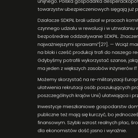
unijnego. Polska gospodarka desperackopotrz
towarzystw ubezpieczeniowych sięgają już pr
Działacze SDKPiL brali udział w pracach kom
czynnego udziału w rewolucji i w utrwalaniu
bezpośrednie oddziaływanie SDKPiL. Znaczen
najważniejszymi sprawami”[27]. — Wciąż mamy
na bloki i cześć produkcji trafi do naszego 
Gdybyśmy potrafili wykorzystać szanse, jaką
ma jeden z większych zasobów inżynierów IT 
Możemy skorzystać na re-militaryzacji Europ
ułatwienia rekrutacji osób poszukujących p
poszczególnych krajów Unii) ułatwiająca i
Inwestycje mieszkaniowe gospodarstw dom
publiczne też mają się kurczyć, bo jednoc
finansowym. Szybki wzrost realnych płac, śr
dla ekonomistów dość jasno i wyraźnie.