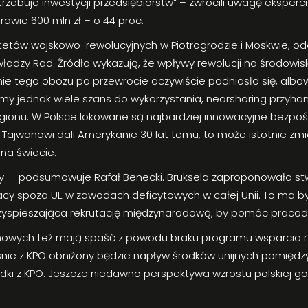
ebuje inwestycji przedsiębiorstw” – zwrócili uwagę eksperci 
awie 600 mln zł – o 44 proc.
itetów wojskowo-rewolucyjnych w Piotrogrodzie i Moskwie, ode
 władzy Rad. Źródła wykazują, że wpływy rewolucji na środowi
ie tego obozu po przewrocie oczywiście podniosło się, albow
 jednak wiele szans do wykorzystania, nearshoring przyhamowa
regionu. W Polsce lokowane są najbardziej innowacyjne bezpośr
 Tajwanowi dali Amerykanie 30 lat temu, to może istotnie zmi
na świecie.
y — podsumowuje Rafał Benecki. Bruksela zaproponowała stwor
racy spoza UE w zawodach deficytowych w całej Unii. To ma 
 przyspieszająca rekrutację międzynarodową, by pomóc prac
owych też mają spaść z powodu braku programu wsparcia r
ześnie z KPO obniżony będzie napływ środków unijnych pomię
odki z KPO. Jeszcze niedawno perspektywa wzrostu polskiej g