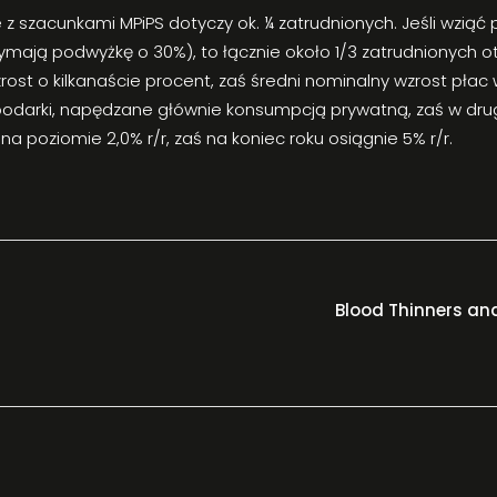
 z szacunkami MPiPS dotyczy ok. ¼ zatrudnionych. Jeśli wzią
zymają podwyżkę o 30%), to łącznie około 1/3 zatrudnionych 
zrost o kilkanaście procent, zaś średni nominalny wzrost płac
podarki, napędzane głównie konsumpcją prywatną, zaś w drugi
 na poziomie 2,0% r/r, zaś na koniec roku osiągnie 5% r/r.
Blood Thinners and