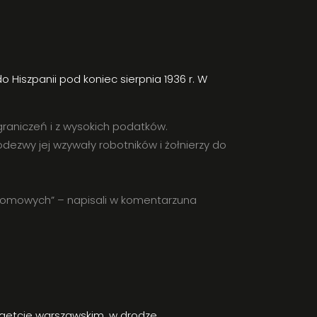
 Hiszpanii pod koniec sierpnia 1936 r. W
raniczeń i z wysokich podatków.
dezwy jej wzywały robotników i żołnierzy do
domowych” – napisali w komentarzuna
 getcie warszawskim, w drodze