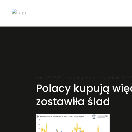
By
April 27, 2021
Uncategorized
admin
Polacy kupują więc
zostawiła ślad