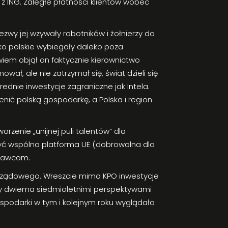
z ING. Zaległe płatności klientów wobec
zwy jej wzywały robotników i żołnierzy do
sko polskie wybiegały daleko poza
iem objął on faktycznie kierownictwo
ł, ale nie zatrzymał się, świat dzieli się
ednie inwestycje zagraniczne jak Intela.
enić polską gospodarkę, a Polska i region
zenie „unijnej puli talentów” dla
być wspólna platforma UE (dobrowolna dla
odawcom.
ządowego. Wreszcie mimo KPO inwestycje
dzy dwiema siedmioletnimi perspektywami
ospodarki w tym i kolejnym roku wyglądała