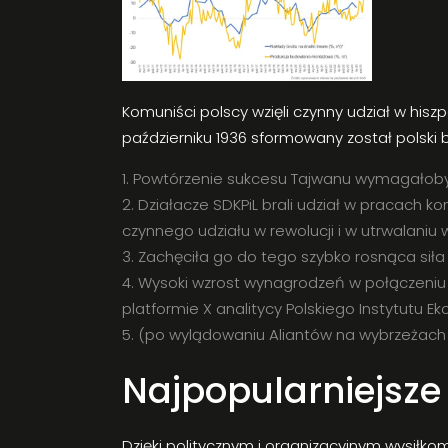
Komuniści polscy wzięli czynny udział w hisz
październiku 1936 sformowany został polski b
Powtórzenie sukcesu Tajwanu wymagałoby j
Działacze SDKPiL brali udział w pracach k
czynnego udziału w rewolucji i w utrwalaniu 
Zachęciła go do tego szybko rosnąca sił
Wysoki wzrost wynagrodzeń w połączeniu
platformie X analitycy Polskiego Instytutu 
(po wylądowaniu Aliantów na wybrzeżach N
Najpopularniejsze
Dzięki politycznym i organizacyjnym wysiłk