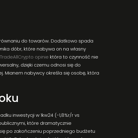
 porównaniu do towarów. Dodatkowo spada
ika dóbr, które nabywa on na własny
TradeAllCrypto opinie
która to czynność nie
ersalny, dzięki czemu odnosi się do
ej. Mianem nabywcy określa się osobę, która
roku
dku inwestycji w 1kw24 (-1,8%r/r vs
publicznymi, które dramatycznie
się po zakończeniu poprzedniego budżetu