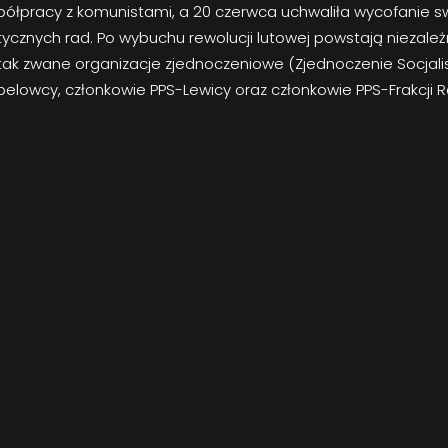
ółpracy z komunistami, a 20 czerwca uchwaliła wycofanie s
tycznych rad. Po wybuchu rewolucji lutowej powstają niezale
si, tak zwane organizacje zjednoczeniowe (Zjednoczenie Socjali
elowcy, członkowie PPS-Lewicy oraz członkowie PPS-Frakcji R