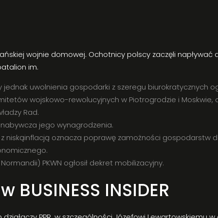
pańskiej wojnie domowej. Ochotnicy polscy zaczęli napływać do
atalion im.
ednak uwolnienia gospodarki z szeregu biurokratycznych og
omitetów wojskowo-rewolucyjnych w Piotrogrodzie i Moskwie, o
władzy Rad.
a nabywcza jego wynagrodzenia.
 z niskąinflacją oznacza poprawę zamożności gospodarstw 
Ekonomicznego.
ormandii) PKWN ogłosił dekret mobilizacyjny.
 w BUSINESS INSIDER
om działaczy PPR, w szczególności Józefowi Lewartowskiemu w