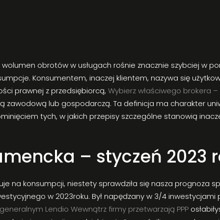
 że wolumen obrotów w usługach rośnie znacznie szybciej w
mpcje. Konsumentem, inaczej klientem, nazywa się użytkown
ości prawnej z przedsiębiorcą,
Wybierz właściwego brokera – 
cią zawodową lub gospodarczą. Ta definicja ma charakter uniw
minięciem tych, w jakich przepisy szczególne stanowią inacz
umencka – styczeń 2023 
je na konsumpcji, niestety sprawdziła się nasza prognoza spa
nwestycyjnego w 2023roku. Był napędzany w 3/4 inwestycjami 
 generalnym Lendio Wewnątrz firmy przetwarzają PPP
osłabiły