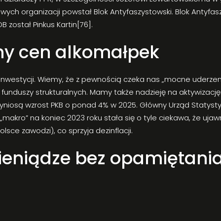
ych organizacji powstał Blok Antyfaszystowski. Blok Antyfasz
został Pinkus Kartin[76].
ny cen alkomałpek
 inwestycji. Wiemy, że z pewnością czeka nas „mocne uderzen
 funduszy strukturalnych. Mamy także nadzieję na aktywizację
rzyniosą wzrost PKB o ponad 4% w 2025. Główny Urząd Statyst
akro” na koniec 2023 roku stała się o tyle ciekawa, że ujaw
sce zawodzi), co sprzyja dezinflacji.
ieniądze bez opamiętania