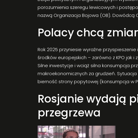
porozumienia szeregu lewicowych i postępow
nazwą Organizacja Bojowa (OB). Dowódcą OB 
Polacy chcą zmia
Rok 2025 przyniesie wyraźne przyspieszenie
środków europejskich – zarówno z KPO jak i z
Silne inwestycje i wciąż silna konsumpcja p
makroekonomicznych za grudzień. Sytuacja „m
bierność strony popytowej (konsumpcja w Pol
Rosjanie wydają p
przegrzewa