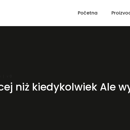
Početna
Proizvo
0
0
ej niż kiedykolwiek Ale w