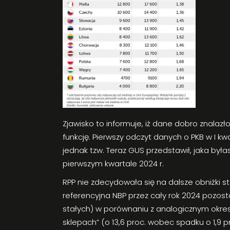
Zjawisko to informuje, iż dane dobro znalaz
funkcję. Pierwszy odczyt danych o PKB w I k
jednak tzw. Teraz GUS przedstawił, jaka był
pierwszym kwartale 2024 r.
RPP nie zdecydowała się na dalsze obniżki s
referencyjna NBP przez cały rok 2024 pozos
stałych) w porównaniu z analogicznym okres
sklepach” (o 13,6 proc. wobec spadku o 1,9 p