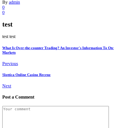
By
admin
0
0
test
test test
What Is Over-the-counter Trading? An Investor's Information To Otc
Markets
Previous
Slottica Online Casino Recenz
Next
Post a Comment