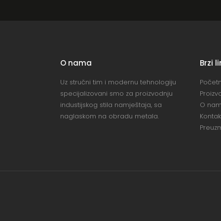
O nama
Brzi l
Uz stručni tim i modernu tehnologiju
Počet
specijalizovani smo za proizvodnju
Proizv
industijskog stila namještaja, sa
O na
naglaskom na obradu metala.
Kontak
Preuzm