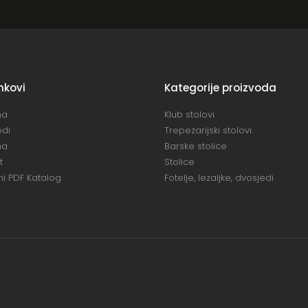
inkovi
Kategorije proizvoda
na
Klub stolovi
odi
Trepezarijski stolovi
ma
Barske stolice
t
Stolice
i PDF Katalog
Fotelje, lezaljke, dvosjedi