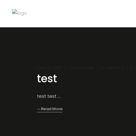
By
July 10, 2024
! Без рубрики
admin
0
test
test test
Read More