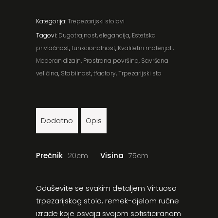
Kategorija:
Trepezarijski stolovi
Tagovi:
Dugotrajnost
,
elegancija
,
Estetska
privlačnost
,
funkcionalnost
,
Kvalitetni materijali
,
Moderan dizajn
,
Prostrana površina
,
Savršena
veličina
,
Stabilnost
,
tfactory
,
Trpezarijski sto
Dodatno
Opis
Prečnik
20cm
Visina
75cm
Oduševite se svakim detaljem Virtuoso
trpezarijskog stola, remek-djelom ručne
izrade koje osvaja svojom sofisticiranom